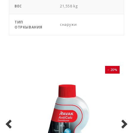
ВЕС
21,558 kg
ТИП
снаружи
ОТРКЫВАНИЯ
0%
− 20%