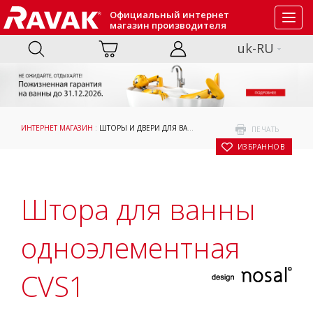
Официальный интернет
Toggl
магазин производителя
navig
uk-RU
ИНТЕРНЕТ МАГАЗИН
:
ШТОРЫ И ДВЕРИ ДЛЯ ВАНН
:
ПРИНЯТИЕ ВАННЫ
: ШТОРА Д
ПЕЧАТЬ
В ИЗБРАННОЕ
Штора для ванны
одноэлементная
CVS1