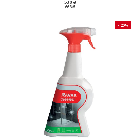
530 ₴
663 ₴
− 20%