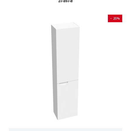
27 897 ₴
− 20%