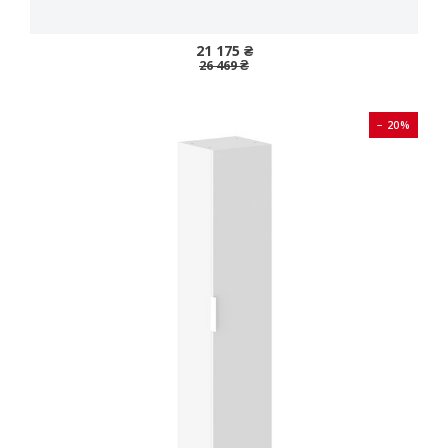
21 175 ₴
26 469 ₴
− 20%