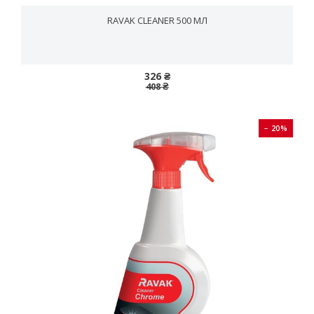
RAVAK CLEANER 500 МЛ
326 ₴
408 ₴
− 20%