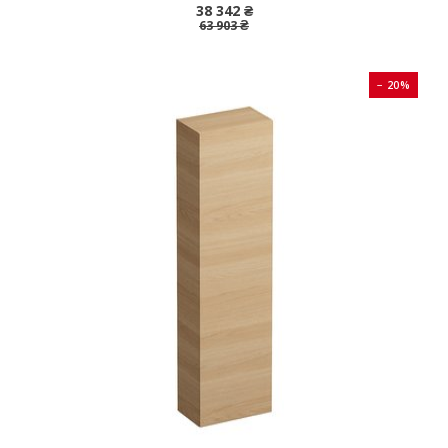
38 342 ₴
63 903 ₴
− 20%