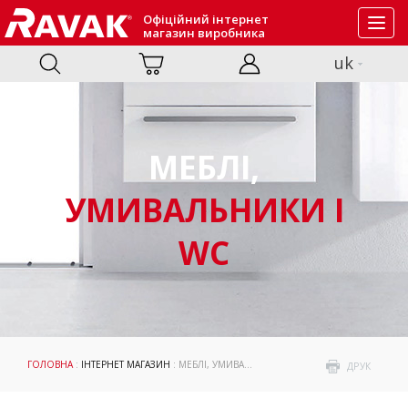
Офіційний інтернет
Toggl
магазин виробника
navig
uk
МЕБЛІ,
УМИВАЛЬНИКИ І
WC
ГОЛОВНА
:
ІНТЕРНЕТ МАГАЗИН
: МЕБЛІ, УМИВАЛЬНИКИ ТА WC
ДРУК