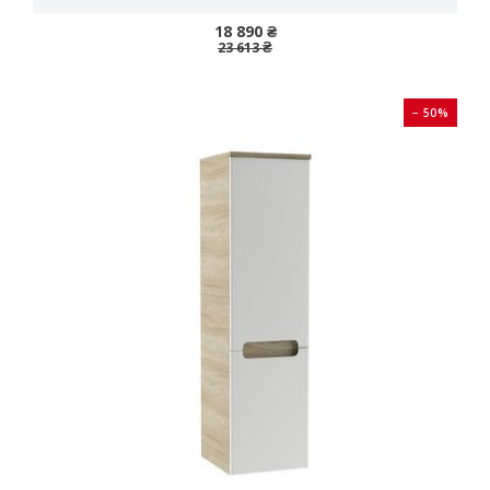
18 890 ₴
23 613 ₴
− 50%