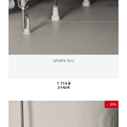
ОПОРА 70 U
1 714 ₴
2 142 ₴
− 20%