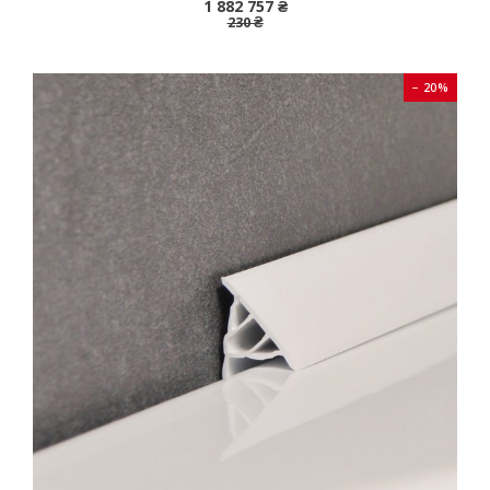
1 882 757 ₴
230 ₴
− 20%