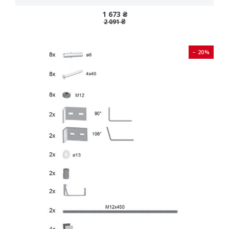
1 673 ₴
2 091 ₴
− 20%