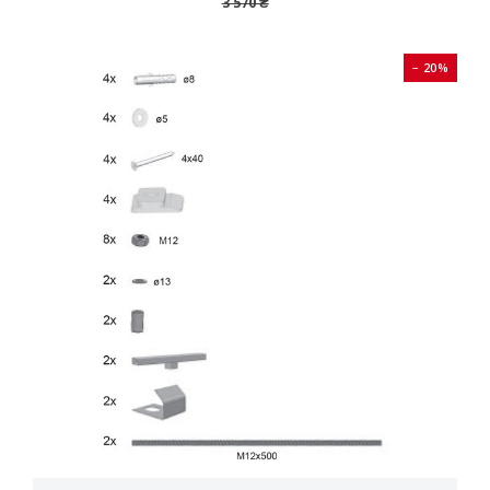
3 570 ₴
− 20%