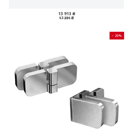
13 913 ₴
17 391 ₴
− 20%