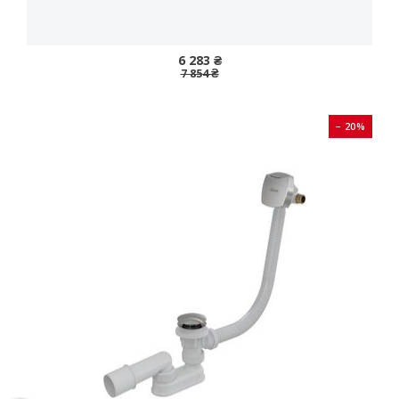
6 283 ₴
7 854 ₴
− 20%