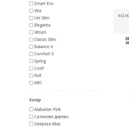
Smart Eco
Vita
612.00CR ПЛАСТИКОВИ
Uni Slim
Eleganta
Vitrum
2
Classic Slim
3
Balance II
Comfort II
Spring
Cool!
Roll
ARC
Колір
Alabaster Pink
Cатинове дерево
Deepsea Blue