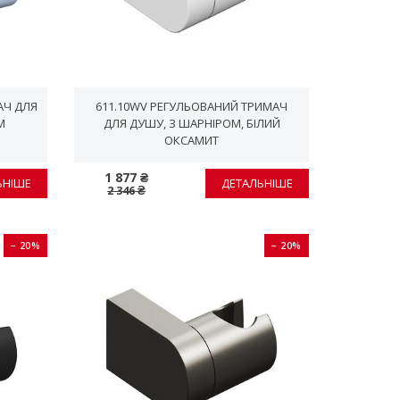
АЧ ДЛЯ
611.10WV РЕГУЛЬОВАНИЙ ТРИМАЧ
М
ДЛЯ ДУШУ, З ШАРНІРОМ, БІЛИЙ
ОКСАМИТ
1 877 ₴
ЬНІШЕ
ДЕТАЛЬНІШЕ
2 346 ₴
− 20%
− 20%