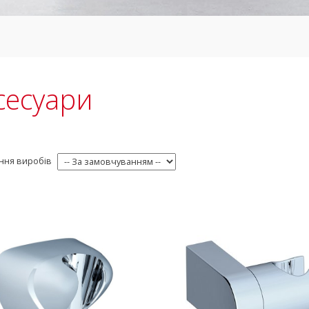
сесуари
ння виробів