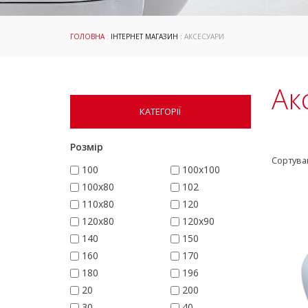
ГОЛОВНА
:
ІНТЕРНЕТ МАГАЗИН
: АКСЕСУАРИ
Ак
КАТЕГОРІЇ
Розмір
Сортува
100
100x100
100x80
102
110x80
120
120x80
120x90
140
150
160
170
180
196
20
200
30
40