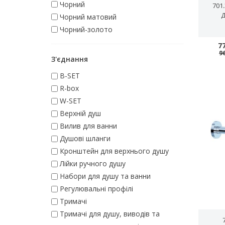
Чорний
701
Чорний матовий
Чорний-золото
7
9
З'єднання
B-SET
R-box
W-SET
Верхній душ
Вилив для ванни
Душові шланги
Кронштейн для верхнього душу
Лійки ручного душу
Набори для душу та ванни
Регулювальні профілі
Тримачі
Тримачі для душу, виводів та