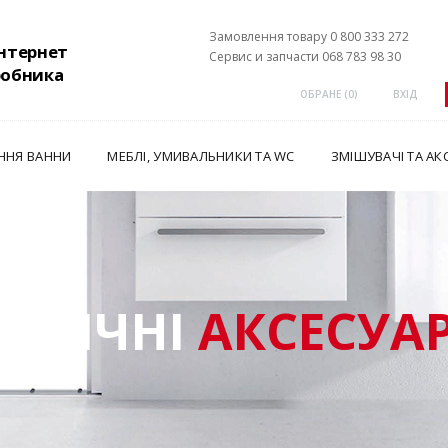
Замовлення товару 0 800 333 272
інтернет
Сервис и запчасти 068 783 98 30
робника
ОБРАНЕ (
0
)
ВХІД
ННЯ ВАННИ
МЕБЛІ, УМИВАЛЬНИКИ ТА WC
ЗМІШУВАЧІ ТА АК
ЕХНІЧНІ
АКСЕСУА