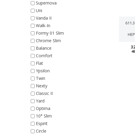
Supernova
Uni
Vanda II
611.
Walk-In
Formy 01 Slim
НЕР
Chrome Slim
3
Balance
4
Comfort
Flat
Ypsilon
Twin
Nexty
Classic II
Yard
Optima
10° Slim
Espirit
Circle