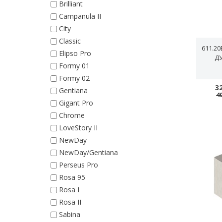
Brilliant
Campanula II
City
Classic
611.2
Elipso Pro
Д
Formy 01
Formy 02
3
Gentiana
4
Gigant Pro
Chrome
LoveStory II
NewDay
NewDay/Gentiana
Perseus Pro
Rosa 95
Rosa I
Rosa II
Sabina