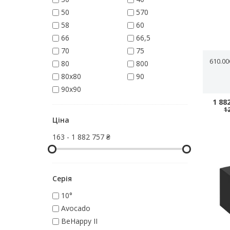
50
570
58
60
66
66,5
70
75
610.0
80
800
80x80
90
90x90
1 88
1
Ціна
163
-
1 882 757 ₴
Серія
10°
Avocado
BeHappy II