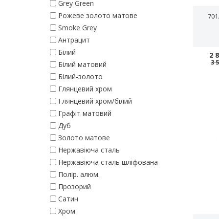
Grey Green
Pожеве золото матове
701
Smoke Grey
Антрацит
Білий
2 
3 
Білий матовий
Білий-золото
Глянцевий хром
Глянцевий хром/білий
Графіт матовий
Дуб
Золото матове
Нержавіюча сталь
Нержавіюча сталь шліфована
Полір. алюм.
Прозорий
Сатин
Хром