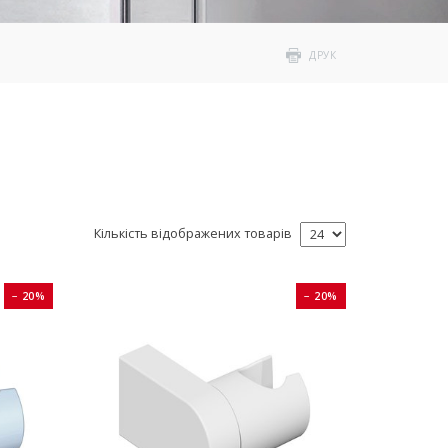
ДРУК
Кількість відображених товарів
− 20%
− 20%