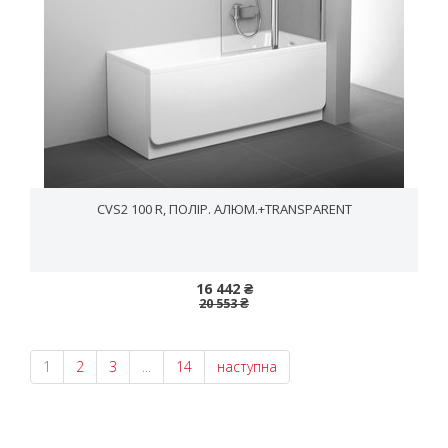
CVS2 100 R, ПОЛІР. АЛЮМ.+TRANSPARENT
16 442 ₴
20 553 ₴
1
2
3
...
14
наступна