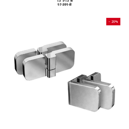
13 913 ₴
17 391 ₴
− 20%