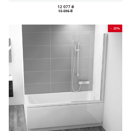
12 077 ₴
15 096 ₴
− 20%