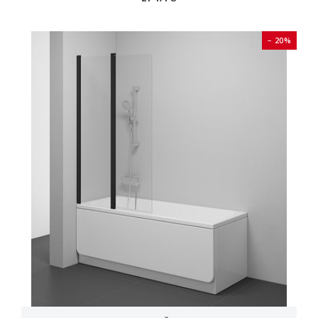
− 20%