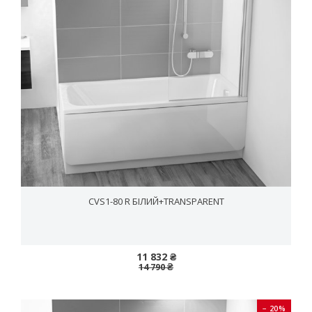
CVS1-80 R БІЛИЙ+TRANSPARENT
11 832 ₴
14 790 ₴
− 20%