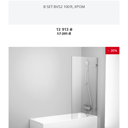
B SET BVS2 100 R, ХРОМ
13 913 ₴
17 391 ₴
− 20%