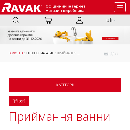
Офіційний інтернет
Toggl
магазин виробника
navig
uk
ГОЛОВНА
:
ІНТЕРНЕТ МАГАЗИН
: ПРИЙМАННЯ ВАННИ
ДРУК
КАТЕГОРІЇ
?[filter]
Приймання ванни