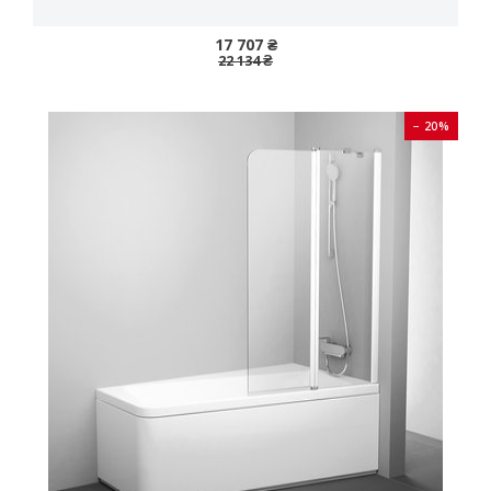
17 707 ₴
22 134 ₴
− 20%