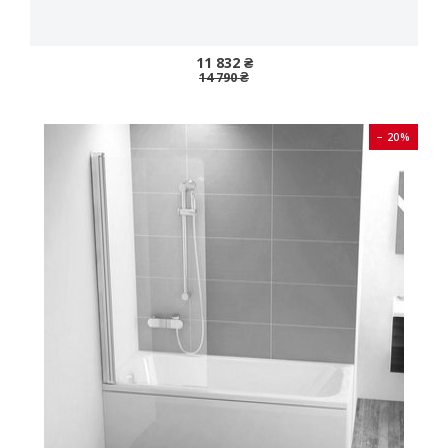
11 832 ₴
14 790 ₴
− 20%