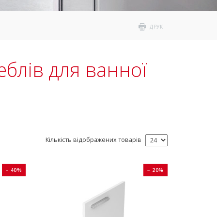
ДРУК
еблів для ванної
Кількість відображених товарів
− 40%
− 20%