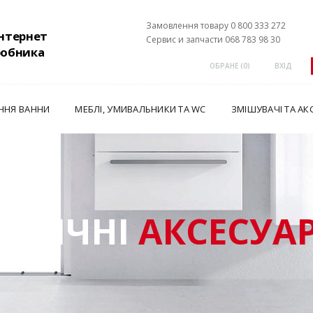
Замовлення товару 0 800 333 272
інтернет
Сервис и запчасти 068 783 98 30
робника
ОБРАНЕ (
0
)
ВХІД
ННЯ ВАННИ
МЕБЛІ, УМИВАЛЬНИКИ ТА WC
ЗМІШУВАЧІ ТА АК
ЕХНІЧНІ
АКСЕСУА