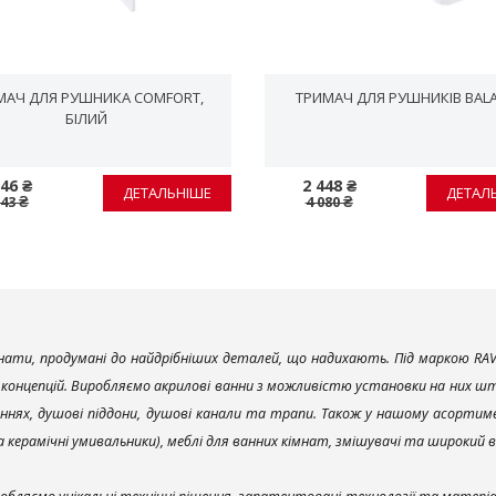
МАЧ ДЛЯ РУШНИКА COMFORT,
ТРИМАЧ ДЛЯ РУШНИКІВ BAL
БІЛИЙ
846 ₴
2 448 ₴
ДЕТАЛЬНІШЕ
ДЕТАЛ
743 ₴
4 080 ₴
ати, продумані до найдрібніших деталей, що надихають. Під маркою RAV
х концепцій. Виробляємо акрилові ванни з можливістю установки на них што
ннях, душові піддони, душові канали та трапи. Також у нашому асортим
та керамічні умивальники), меблі для ванних кімнат, змішувачі та широкий 