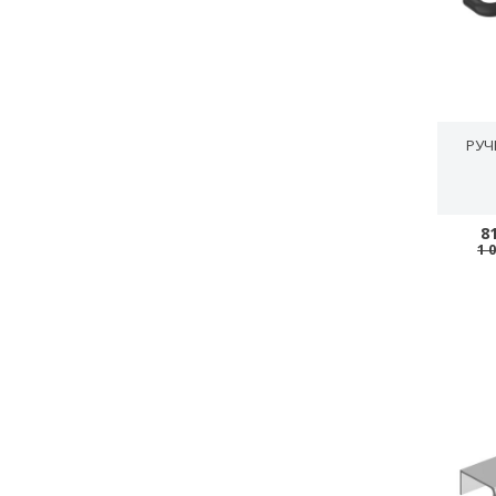
РУЧК
8
1 