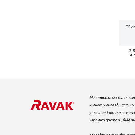
ТРИ
2 
4 
Ми створюємо ванні кімн
кімнат у вигляді цілісни
у нестандартних викона
кераміка (унітази, біде 