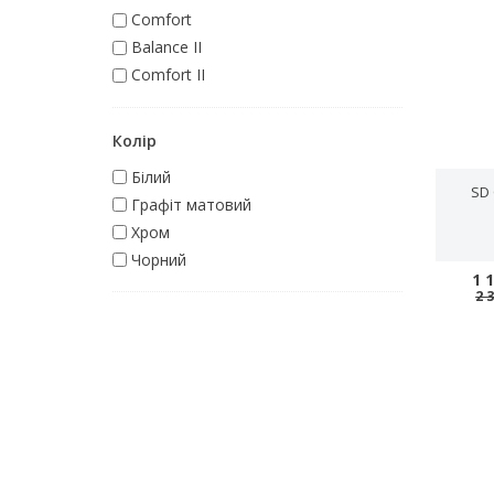
Comfort
Balance II
Comfort II
Колір
Білий
SD 
Графіт матовий
Хром
Чорний
1 
2 