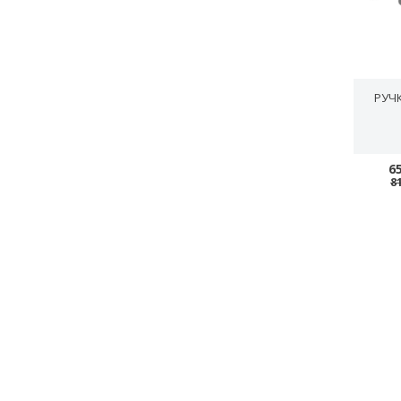
РУЧК
6
8