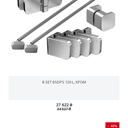
B SET BSDPS 120 L, ХРОМ
27 622 ₴
34 527 ₴
− 40%