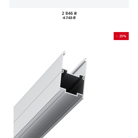
2 846 ₴
4 743 ₴
− 20%