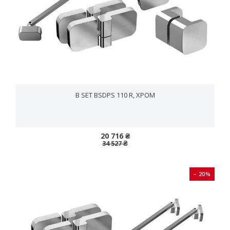
B SET BSDPS 110 R, ХРОМ
20 716 ₴
34 527 ₴
− 20%