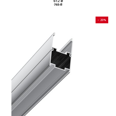
612 ₴
765 ₴
− 20%