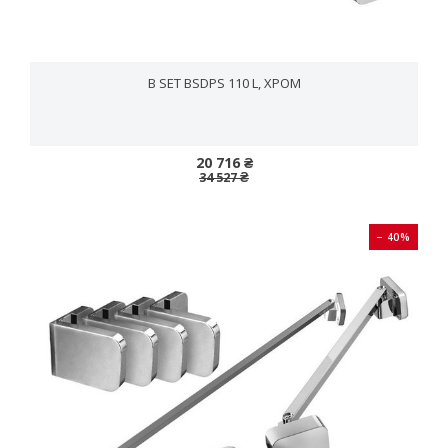
B SET BSDPS 110 L, ХРОМ
20 716 ₴
34 527 ₴
− 40%