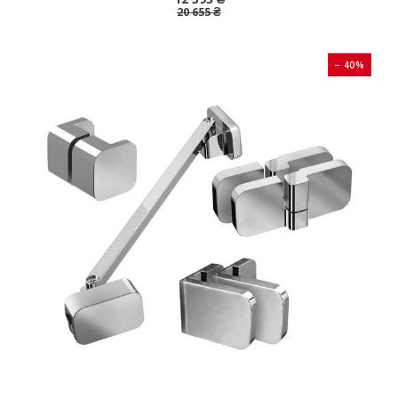
20 655 ₴
− 40%