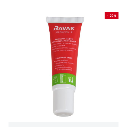
− 20%