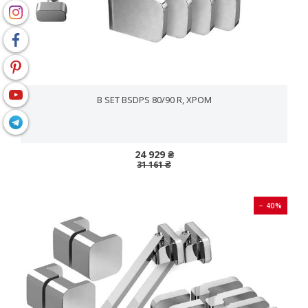
B SET BSDPS 80/90 R, ХРОМ
24 929 ₴
31 161 ₴
− 40%