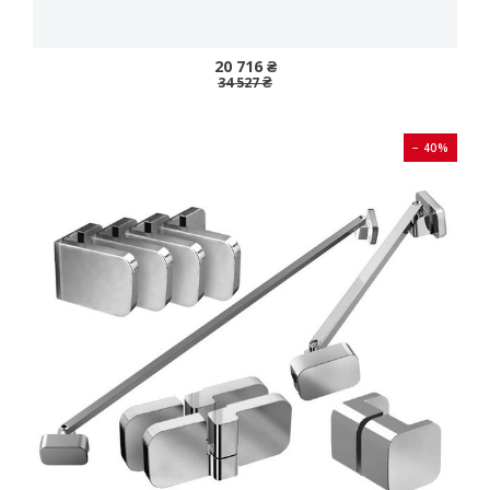
20 716 ₴
34 527 ₴
− 40%