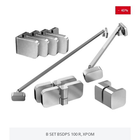
− 40%
B SET BSDPS 100 R, ХРОМ