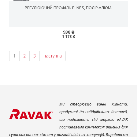
РЕГУЛЮЮЧИЙ ПРОФІЛЬ BLNPS, ПОЛІР.АЛЮМ.
938 ₴
1 173 ₴
1
2
3
наступна
Ми створюємо ванні кімнати,
продумані до найдрібніших деталей,
що надихають. Під маркою RAVAK
поставляємо комплексні рішення для
сучасних ванних кімнат у вигляді цілісних концепцій. Виробляємо