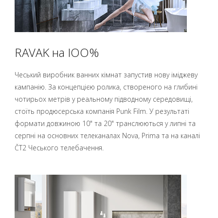
RAVAK на IOO%
Чеський виробник ванних кімнат запустив нову іміджеву
кампанію. За концепцією ролика, створеного на глибині
чотирьох метрів у реальному підводному середовищі,
стоїть продюсерська компанія Punk Film. У результаті
формати довжиною 10" та 20" транслюються у липні та
серпні на основних телеканалах Nova, Prima та на каналі
ČT2 Чеського телебачення.