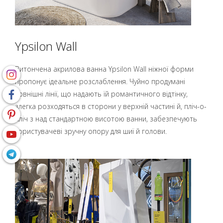
Ypsilon Wall
Витончена акрилова ванна Ypsilon Wall ніжної форми
пропонує ідеальне розслаблення. Чуйно продумані
зовнішні лінії, що надають їй романтичного відтінку,
злегка розходяться в сторони у верхній частині й, пліч-о-
пліч з над стандартною висотою ванни, забезпечують
користувачеві зручну опору для шиї й голови.