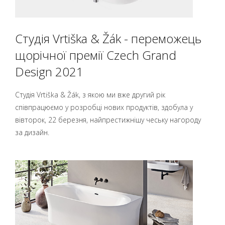
Студія Vrtiška & Žák - переможець
щорічної премії Czech Grand
Design 2021
Студія Vrtiška & Žák, з якою ми вже другий рік
співпрацюємо у розробці нових продуктів, здобула у
вівторок, 22 березня, найпрестижнішу чеську нагороду
за дизайн.