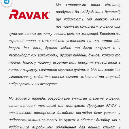
Ми створюємо ванні кімнати,
продумані до найдрібніших деталей,
що надихають. Під маркою RAVAK
поставляємо комплексні рішення для
сучасних ванних кімнат у вигляді цілісних концепцій. Виробляємо
акрилові ванни з можливістю установки на них штор або
дверей для ванн, душові кабіни та двері, зокрема й у
нестандартних виконаннях, душові піддони, душові канали та
трапи. Також у нашому асортименті присутні умивальники з
литого мармуру, санітарна кераміка (унітази, біде та керамічні
умивальники), меблі для ванних кімнат, змішувачі та широкий
вибір практичних аксесуарів.
Ми задаємо тренди, розробляємо унікальні технічні рішення,
запатентовані технології та матеріали. Продукція RAVAK з
оригінальним авторським дизайном постійно бере участь у
найпрестижніших світових конкурсах в області дизайну. Ми є
найбільшим виробником обладнання для ванних кімнат у