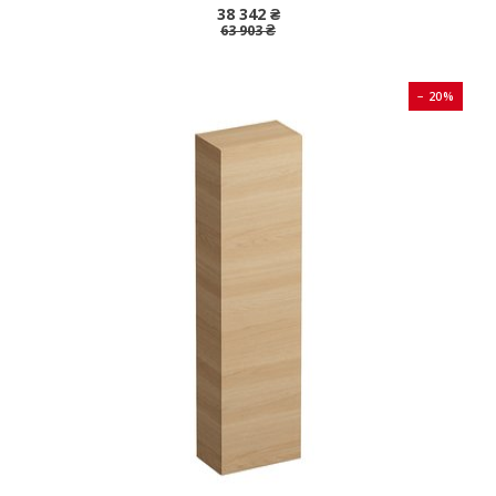
38 342 ₴
63 903 ₴
− 20%