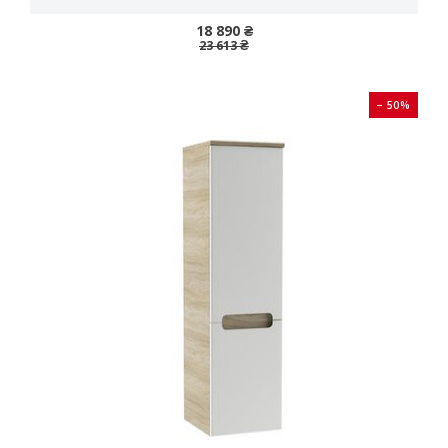
18 890 ₴
23 613 ₴
− 50%