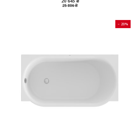
20 645 ₴
25 806 ₴
− 20%