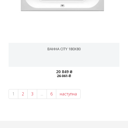
ВАННА CITY 180X80
20 849 ₴
26 061 ₴
1
2
3
...
6
наступна