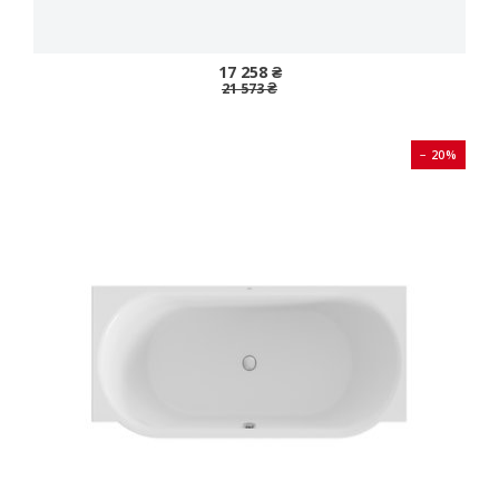
17 258 ₴
21 573 ₴
− 20%