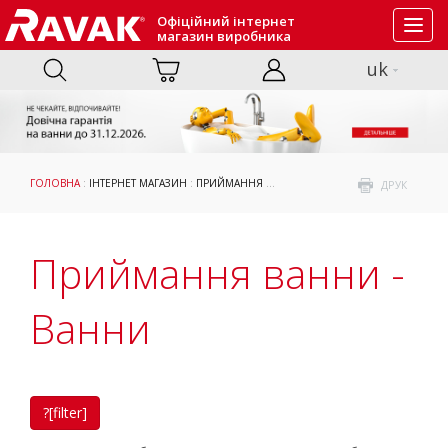
Офіційний інтернет
Toggl
магазин виробника
navig
uk
ГОЛОВНА
:
ІНТЕРНЕТ МАГАЗИН
:
ПРИЙМАННЯ ВАННИ
: ВАННИ
ДРУК
Приймання ванни -
Ванни
?[filter]