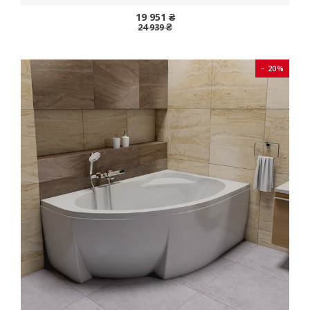
19 951 ₴
24 939 ₴
− 20%