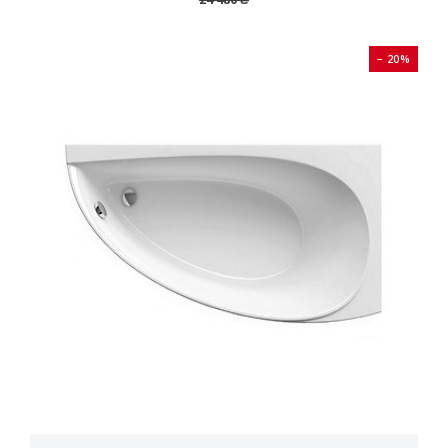
− 20%