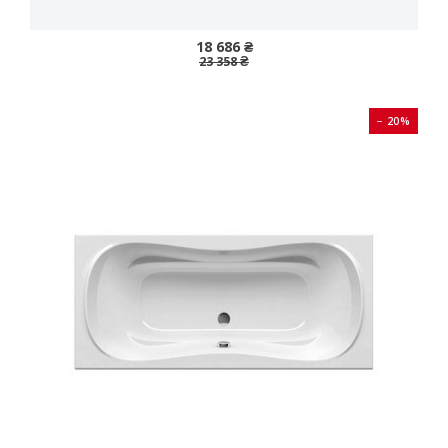
18 686 ₴
23 358 ₴
− 20%