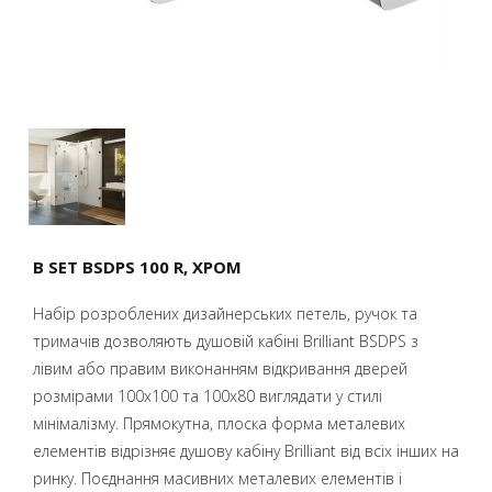
B SET BSDPS 100 R, ХРОМ
Набір розроблених дизайнерських петель, ручок та
тримачів дозволяють душовій кабіні Brilliant BSDPS з
лівим або правим виконанням відкривання дверей
розмірами 100x100 та 100x80 виглядати у стилі
мінімалізму. Прямокутна, плоска форма металевих
елементів відрізняє душову кабіну Brilliant від всіх інших на
ринку. Поєднання масивних металевих елементів і