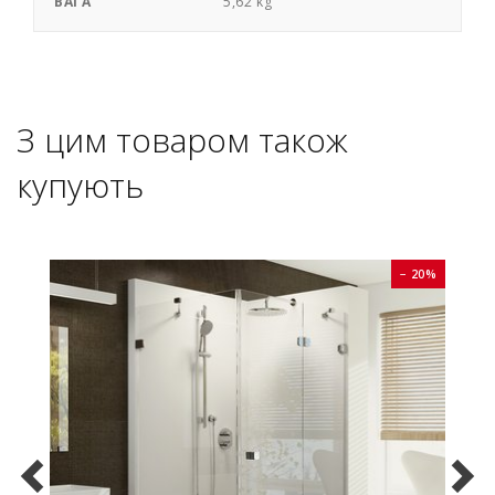
ВАГА
5,62 kg
З цим товаром також
купують
0%
− 20%