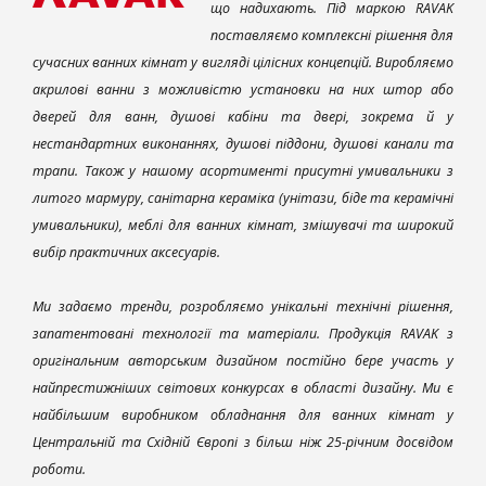
що надихають. Під маркою RAVAK
поставляємо комплексні рішення для
сучасних ванних кімнат у вигляді цілісних концепцій. Виробляємо
акрилові ванни з можливістю установки на них штор або
дверей для ванн, душові кабіни та двері, зокрема й у
нестандартних виконаннях, душові піддони, душові канали та
трапи. Також у нашому асортименті присутні умивальники з
литого мармуру, санітарна кераміка (унітази, біде та керамічні
умивальники), меблі для ванних кімнат, змішувачі та широкий
вибір практичних аксесуарів.
Ми задаємо тренди, розробляємо унікальні технічні рішення,
запатентовані технології та матеріали. Продукція RAVAK з
оригінальним авторським дизайном постійно бере участь у
найпрестижніших світових конкурсах в області дизайну. Ми є
найбільшим виробником обладнання для ванних кімнат у
Центральній та Східній Європі з більш ніж 25-річним досвідом
роботи.