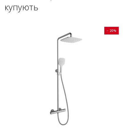
купують
0%
− 20%