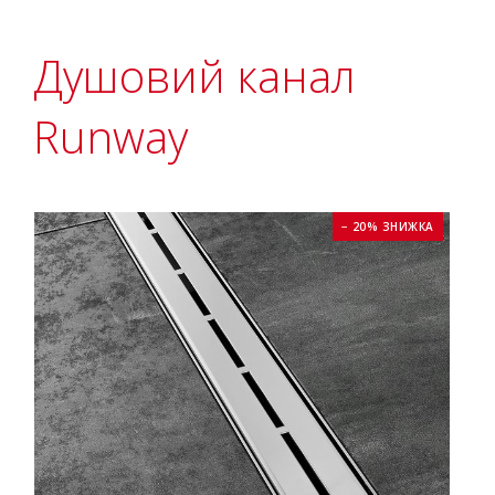
Душовий канал
Runway
− 20% ЗНИЖКА