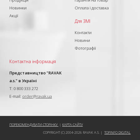
Новинки
Оплата і доставка
Акції
Для ЗМІ
Контакти
Новини
Фотографії
Контактна інформація
Представництво "RAVAK
a.s." в Україні
T: 0 800 333 272
E-mail:
order@ravak.ua
ПОРЕКОМЕНДУВАТИ СТОРІНКУ
|
КАРТА САЙТУ
COPYRIGHT (C) 2004-2026 RAVAK A.S. |
TOPINFO DIGITAL