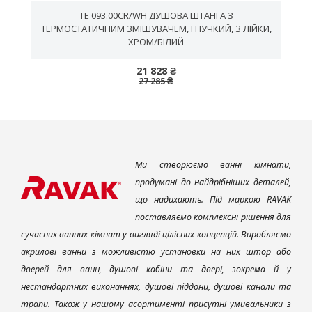
TE 093.00CR/WH ДУШОВА ШТАНГА З
,
ТЕРМОСТАТИЧНИМ ЗМІШУВАЧЕМ, ГНУЧКИЙ, З ЛІЙКИ,
ХРОМ/БІЛИЙ
21 828 ₴
27 285 ₴
Ми створюємо ванні кімнати,
продумані до найдрібніших деталей,
що надихають. Під маркою RAVAK
поставляємо комплексні рішення для
сучасних ванних кімнат у вигляді цілісних концепцій. Виробляємо
акрилові ванни з можливістю установки на них штор або
дверей для ванн, душові кабіни та двері, зокрема й у
нестандартних виконаннях, душові піддони, душові канали та
трапи. Також у нашому асортименті присутні умивальники з