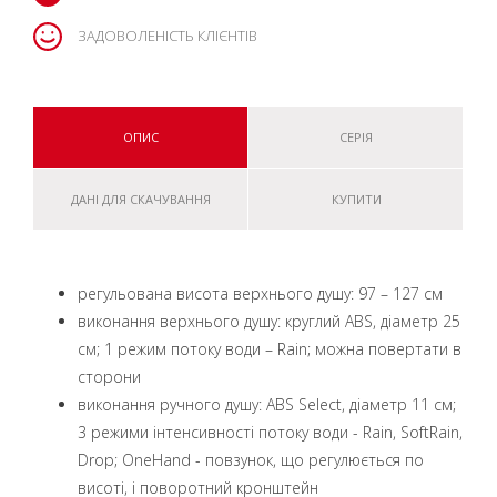
ЗАДОВОЛЕНІСТЬ КЛІЄНТІВ
ОПИС
СЕРІЯ
ДАНІ ДЛЯ СКАЧУВАННЯ
КУПИТИ
регульована висота верхнього душу: 97 – 127 см
виконання верхнього душу: круглий ABS, діаметр 25
см; 1 режим потоку води – Rain; можна повертати в
сторони
виконання ручного душу: ABS Select, діаметр 11 см;
3 режими інтенсивності потоку води - Rain, SoftRain,
Drop; OneHand - повзунок, що регулюється по
висоті, і поворотний кронштейн