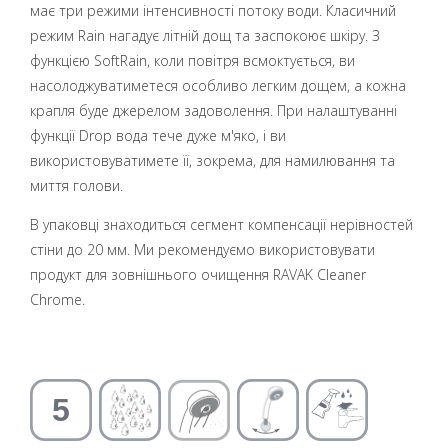
має три режими інтенсивності потоку води. Класичний
режим Rain нагадує літній дощ та заспокоює шкіру. З
функцією SoftRain, коли повітря всмоктується, ви
насолоджуватиметеся особливо легким дощем, а кожна
крапля буде джерелом задоволення. При налаштуванні
функції Drop вода тече дуже м'яко, і ви
використовуватимете її, зокрема, для намилювання та
миття голови.
В упаковці знаходиться сегмент компенсації нерівностей
стіни до 20 мм. Ми рекомендуємо використовувати
продукт для зовнішнього очищення RAVAK Cleaner
Chrome.