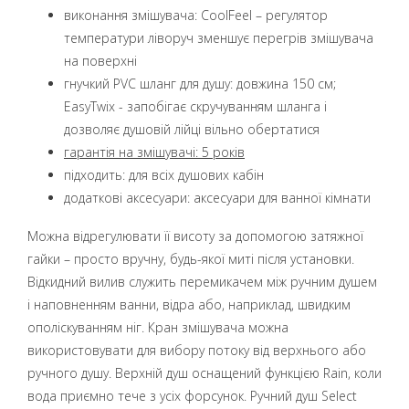
виконання змішувача: CoolFeel – регулятор
температури ліворуч зменшує перегрів змішувача
на поверхні
гнучкий PVC шланг для душу: довжина 150 см;
EasyTwix - запобігає скручуванням шланга і
дозволяє душовій лійці вільно обертатися
гарантія на змішувачі: 5 років
підходить: для всіх душових кабін
додаткові аксесуари: аксесуари для ванної кімнати
Можна відрегулювати її висоту за допомогою затяжної
гайки – просто вручну, будь-якої миті після установки.
Відкидний вилив служить перемикачем між ручним душем
і наповненням ванни, відра або, наприклад, швидким
ополіскуванням ніг. Кран змішувача можна
використовувати для вибору потоку від верхнього або
ручного душу. Верхній душ оснащений функцією Rain, коли
вода приємно тече з усіх форсунок. Ручний душ Select