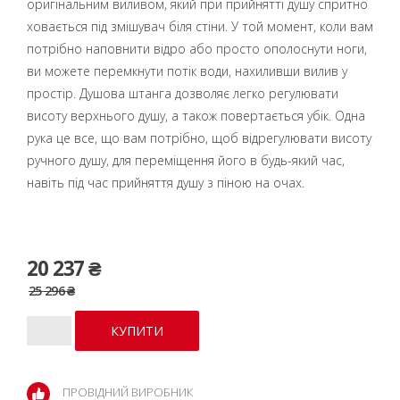
оригінальним виливом, який при прийнятті душу спритно
ховається під змішувач біля стіни. У той момент, коли вам
потрібно наповнити відро або просто ополоснути ноги,
ви можете перемкнути потік води, нахиливши вилив у
простір. Душова штанга дозволяє легко регулювати
висоту верхнього душу, а також повертається убік. Одна
рука це все, що вам потрібно, щоб відрегулювати висоту
ручного душу, для переміщення його в будь-який час,
навіть під час прийняття душу з піною на очах.
20 237 ₴
25 296 ₴
ПРОВІДНИЙ ВИРОБНИК