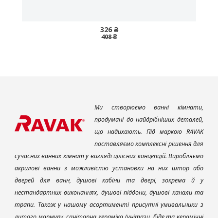
326 ₴
408 ₴
Ми створюємо ванні кімнати,
продумані до найдрібніших деталей,
що надихають. Під маркою RAVAK
поставляємо комплексні рішення для
сучасних ванних кімнат у вигляді цілісних концепцій. Виробляємо
акрилові ванни з можливістю установки на них штор або
дверей для ванн, душові кабіни та двері, зокрема й у
нестандартних виконаннях, душові піддони, душові канали та
трапи. Також у нашому асортименті присутні умивальники з
литого мармуру, санітарна кераміка (унітази, біде та керамічні