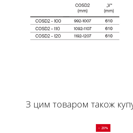
З цим товаром також куп
− 20%
− 20%