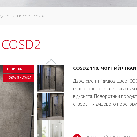
 ДУШОВІ ДВЕРІ COOL! COSD2
! COSD2
COSD2 110, ЧОРНИЙ+TRAN
НОВИНКА
− 20% ЗНИЖКА
Двоелементні душові двері COO
із прозорого скла із захисним
відкриття. Поворотний продукт 
створення душового простору 