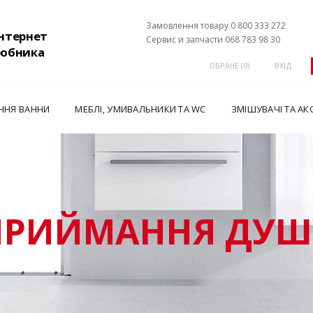
Замовлення товару 0 800 333 272
інтернет
Сервис и запчасти 068 783 98 30
робника
ОБРАНЕ (
0
)
ВХІД
ННЯ ВАННИ
МЕБЛІ, УМИВАЛЬНИКИ ТА WC
ЗМІШУВАЧІ ТА АК
ПРИЙМАННЯ ДУШ