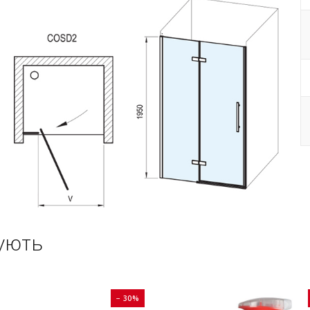
ують
− 30%