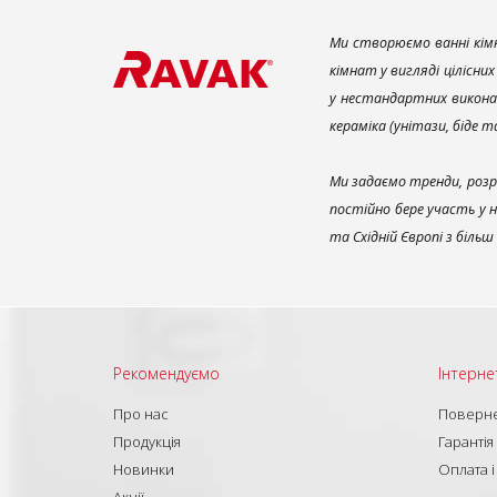
Ми створюємо ванні кімн
кімнат у вигляді цілісни
у нестандартних викона
кераміка (унітази, біде 
Ми задаємо тренди, розр
постійно бере участь у 
та Східній Європі з біль
Рекомендуємо
Інтерне
Про нас
Поверне
Продукція
Гарантія
Новинки
Оплата і