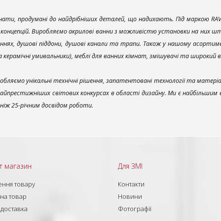
ати, продумані до найдрібніших деталей, що надихають. Під маркою RAV
х концепцій. Виробляємо акрилові ванни з можливістю установки на них што
ннях, душові піддони, душові канали та трапи. Також у нашому асортим
та керамічні умивальники), меблі для ванних кімнат, змішувачі та широкий 
обляємо унікальні технічні рішення, запатентовані технології та матері
найпрестижніших світових конкурсах в області дизайну. Ми є найбільшим
ш ніж 25-річним досвідом роботи.
т магазин
Для ЗМІ
ння товару
Контакти
 на товар
Новини
 доставка
Фотографії