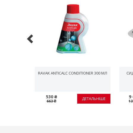
Ь CONPS,
RAVAK ANTICALC CONDITIONER 300 МЛ
СИД
530 ₴
9 
ЕТАЛЬНІШЕ
ДЕТАЛЬНІШЕ
663 ₴
13