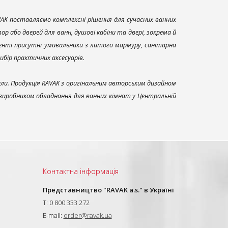
AK поставляємо комплексні рішення для сучасних ванних
р або дверей для ванн, душові кабіни та двері, зокрема й
енті присутні умивальники з литого мармуру, санітарна
вибір практичних аксесуарів.
али. Продукція RAVAK з оригінальним авторським дизайном
 виробником обладнання для ванних кімнат у Центральній
Контактна інформація
Представництво "RAVAK a.s." в Україні
T: 0 800 333 272
E-mail:
order@ravak.ua