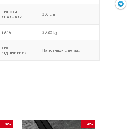
ВИСОТА
203 cm
УПАКОВКИ
ВАГА
39,80 kg
ТИП
На зовнішніх петлях
ВІДЧИНЕННЯ
− 20%
− 20%