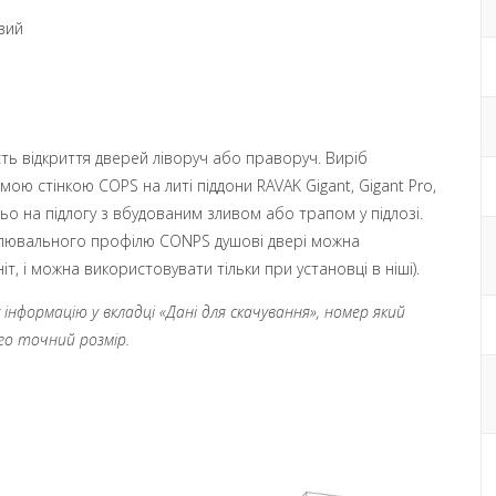
вий
ть відкриття дверей ліворуч або праворуч. Виріб
мою стінкою COPS на литі піддони RAVAK Gigant, Gigant Pro,
ньо на підлогу з вбудованим зливом або трапом у підлозі.
улювального профілю CONPS душові двері можна
, і можна використовувати тільки при установці в ніші).
нформацію у вкладці «Дані для скачування», номер який
ого точний розмір.