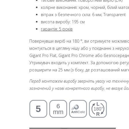
типове виконання: поворотний виріб (L/R)
колірне виконання: хром, чорний, білий мато
вітраж з безпечного скла: 6 мм; Transparent
висота виробу: 195 см
гарантія: 5 років
Повернувши виріб на 180 °, ви отримуєте можливіс
монтується в цегляну нішу або у поєднанні з нерухо
Gigant Pro Flat, Gigant Pro Chrome або безпосеред
Утримувач входить у комплект. За допомогою рег
розширити на 25 мм (з боку, де розташований магніт
Перед монтажем виробу зверніть увагу на технічну і
зазначений у назві конкретного виробу, не вказує й