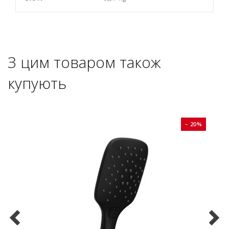
З цим товаром також
купують
0%
− 20%