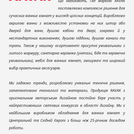
що надихають. Під маркою RAVAK
поставляємо комплексні рішення для
сучасних ванних кімнат у вигляді цілісних концепцій. Виробляємо
акрилові ванни з можливістю установки на них штор або
дверей для ванн, душові кабіни та двері, зокрема й у
нестандартних виконаннях, душові піддони, душові канали та
трапи. Також у нашому асортименті присутні умивальники з
литого мармуру, санітарна кераміка (унітази, біде та керамічні
умивальники), меблі для ванних кімнат, змішувачі та широкий
вибір практичних аксесуарів.
Ми задаємо тренди, розробляємо унікальні технічні рішення,
запатентовані технології та матеріали. Продукція RAVAK з
оригінальним авторським дизайном постійно бере участь у
найпрестижніших світових конкурсах в області дизайну. Ми є
найбільшим виробником обладнання для ванних кімнат у
Центральній та Східній Європі з більш ніж 25-річним досвідом
роботи.