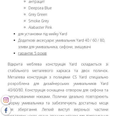
aнтрацит
Deepsea Blue
Grey Green
Smoke Grey
Alabaster Pink
для установки під мийку Yard
Додаткові аксесуари: умивальник Yard 40 / 60 / 80,
зливи для умивальника, сифони, змішувачі
гарантія: 5 років
Відкрита меблева конструкція Yard складається зі
стабільного металевого каркаса та двох поличок.
Металева конструкція з полицями CS Yard спеціально
розроблена для дизайнерських умивальників Yard
40/60/80. Конструкція оснащена отвором для сифона та
регульованими ніжками. Полички ідеально повторюють
форму умивальника та забезпечують достатньо місця
для зберігання. Легкий виступ верхньої частини
металевих ніжок стане зручним місцем для підвішування