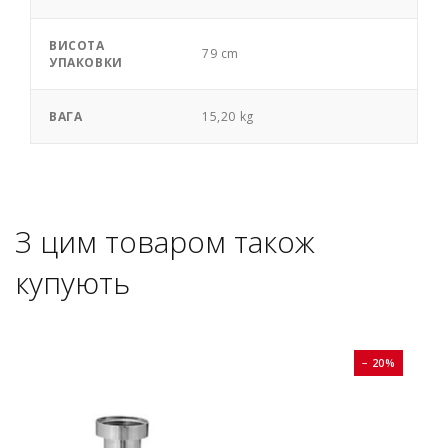
ВИСОТА
79 cm
УПАКОВКИ
ВАГА
15,20 kg
З цим товаром також
купують
0%
− 20%