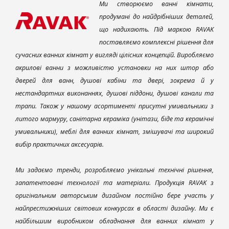
Ми створюємо ванні кімнати,
продумані до найдрібніших деталей,
що надихають. Під маркою RAVAK
поставляємо комплексні рішення для
сучасних ванних кімнат у вигляді цілісних концепцій. Виробляємо
акрилові ванни з можливістю установки на них штор або
дверей для ванн, душові кабіни та двері, зокрема й у
нестандартних виконаннях, душові піддони, душові канали та
трапи. Також у нашому асортименті присутні умивальники з
литого мармуру, санітарна кераміка (унітази, біде та керамічні
умивальники), меблі для ванних кімнат, змішувачі та широкий
вибір практичних аксесуарів.
Ми задаємо тренди, розробляємо унікальні технічні рішення,
запатентовані технології та матеріали. Продукція RAVAK з
оригінальним авторським дизайном постійно бере участь у
найпрестижніших світових конкурсах в області дизайну. Ми є
найбільшим виробником обладнання для ванних кімнат у