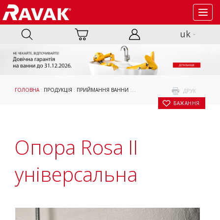
Toggl
navig
uk
ГОЛОВНА
:
ПРОДУКЦІЯ
:
ПРИЙМАННЯ ВАННИ
:
АКСЕСУАРИ
:
ОПОРИ, ПАНЕЛІ ТА К
ДРУК
БАЖАННЯ
Опора Rosa II
універсальна