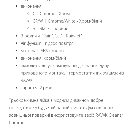
виконання:
CR: Chrome - Хром
CR/WH: Chrome/White - Хром/білий
BL: Black - чорний
3 режими: "Rain", "Jet", "Rain-Jet"
Air функція - підсос повітря
матеріал: ABS пластик
виконання: хром/білий
підходить: до усіх змішувачів для ванни, душу,
прихованого монтажу і термостатичних змішувачів
RAVAK
гарантія: 2 роки
Трьохрежимна лійка з модним дизайном добре
виглядатиме у будь-якій ванній кімнаті. Для очищення
зовнішньої поверхні використовуйте засіб RAVAK Cleaner
Chrome.