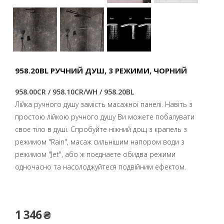
958.20BL РУЧНИЙ ДУШ, 3 РЕЖИМИ, ЧОРНИЙ
958.00CR / 958.10CR/WH / 958.20BL
Лійка ручного душу замість масажної панелі. Навіть з
простою лійкою ручного душу Ви можете побалувати
своє тіло в душі. Спробуйте ніжний дощ з крапель з
режимом "Rain", масаж сильнішим напором води з
режимом "Jet", або ж поєднаєте обидва режими
одночасно та насолоджуйтеся подвійним ефектом.
1 346 ₴