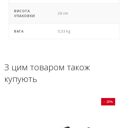
ВИСОТА
26 cm
УПАКОВКИ
ВАГА
0,33 kg
З цим товаром також
купують
0%
− 20%