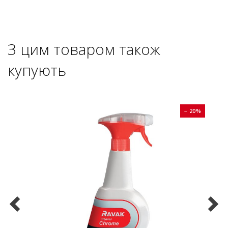
З цим товаром також
купують
0%
− 20%