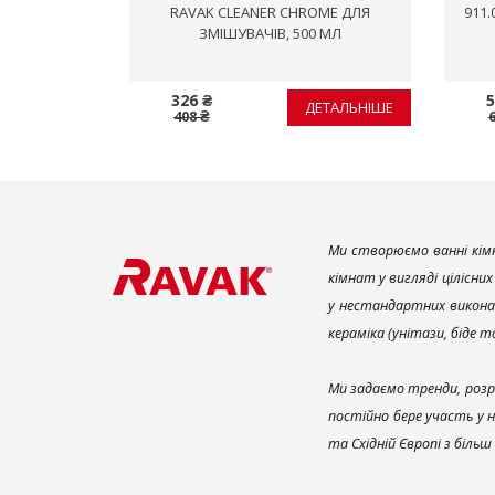
 3 РЕЖИМИ,
RAVAK CLEANER CHROME ДЛЯ
911
ЗМІШУВАЧІВ, 500 МЛ
326 ₴
5
ЕТАЛЬНІШЕ
ДЕТАЛЬНІШЕ
408 ₴
Ми створюємо ванні кімн
кімнат у вигляді цілісни
у нестандартних викона
кераміка (унітази, біде 
Ми задаємо тренди, розр
постійно бере участь у 
та Східній Європі з біль