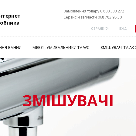
Замовлення товару 0 800 333 272
інтернет
Сервис и запчасти 068 783 98 30
робника
ОБРАНЕ (
0
)
ВХІД
ННЯ ВАННИ
МЕБЛІ, УМИВАЛЬНИКИ ТА WC
ЗМІШУВАЧІ ТА АК
ЗМІШУВАЧІ