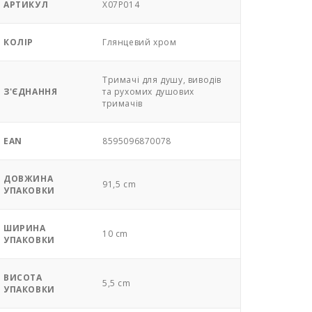
АРТИКУЛ
X07P014
КОЛІР
Глянцевий хром
Тримачі для душу, виводів
З'ЄДНАННЯ
та рухомих душових
тримачів
EAN
8595096870078
ДОВЖИНА
91,5 cm
УПАКОВКИ
ШИРИНА
10 cm
УПАКОВКИ
ВИСОТА
5,5 cm
УПАКОВКИ