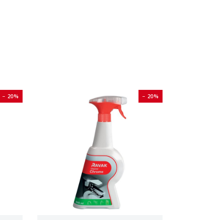
− 20%
− 20%