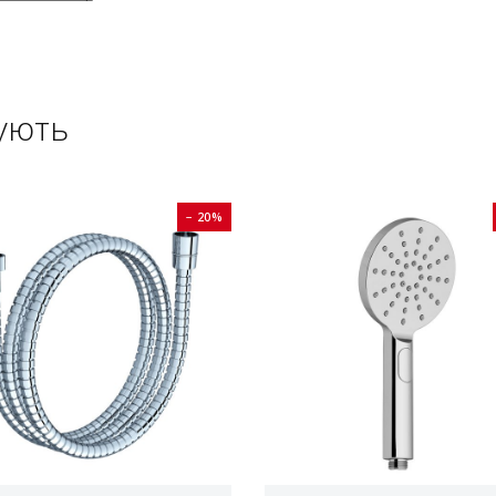
ують
− 20%