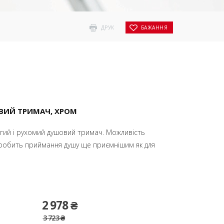
ДРУК
БАЖАННЯ
ВИЙ ТРИМАЧ, ХРОМ
овгий і рухомий душовий тримач. Можливість
 зробить приймання душу ще приємнішим як для
2 978 ₴
3 723 ₴