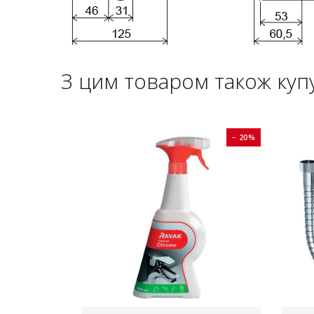
З цим товаром також куп
− 20%
− 20%