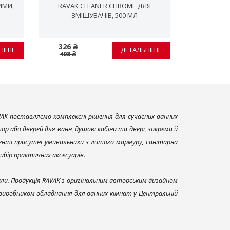
ИМИ,
RAVAK CLEANER CHROME ДЛЯ
911.00CR 
ЗМІШУВАЧІВ, 500 МЛ
326 ₴
530 ₴
НІШЕ
ДЕТАЛЬНІШЕ
408 ₴
663 ₴
AK поставляємо комплексні рішення для сучасних ванних
р або дверей для ванн, душові кабіни та двері, зокрема й
енті присутні умивальники з литого мармуру, санітарна
вибір практичних аксесуарів.
али. Продукція RAVAK з оригінальним авторським дизайном
 виробником обладнання для ванних кімнат у Центральній