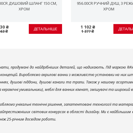
.00CR ДУШОВИЙ ШЛАНГ 150 СМ,
956.00CR РУЧНИЙ ДУШ, 3 РЕЖ
ХРОМ
ХРОМ
30 ₴
1 102 ₴
ДЕТАЛЬНІШЕ
ДЕТАЛЬ
663 ₴
1 377 ₴
ати, продумані до найдрібніших деталей, що надихають. Під маркою RAV
х концепцій. Виробляємо акрилові ванни з можливістю установки на них што
ннях, душові піддони, душові канали та трапи. Також у нашому асортим
та керамічні умивальники), меблі для ванних кімнат, змішувачі та широкий 
обляємо унікальні технічні рішення, запатентовані технології та матері
найпрестижніших світових конкурсах в області дизайну. Ми є найбільшим
ш ніж 25-річним досвідом роботи.