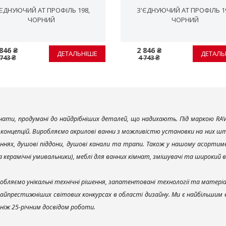
'ЄДНУЮЧИЙ AT ПРОФІЛЬ 198,
З'ЄДНУЮЧИЙ AT ПРОФІЛЬ 19
ЧОРНИЙ
ЧОРНИЙ
846 ₴
2 846 ₴
ДЕТАЛЬНІШЕ
ДЕТАЛЬ
 743 ₴
4 743 ₴
ати, продумані до найдрібніших деталей, що надихають. Під маркою RAV
х концепцій. Виробляємо акрилові ванни з можливістю установки на них што
ннях, душові піддони, душові канали та трапи. Також у нашому асортим
та керамічні умивальники), меблі для ванних кімнат, змішувачі та широкий 
обляємо унікальні технічні рішення, запатентовані технології та матері
найпрестижніших світових конкурсах в області дизайну. Ми є найбільшим
ш ніж 25-річним досвідом роботи.