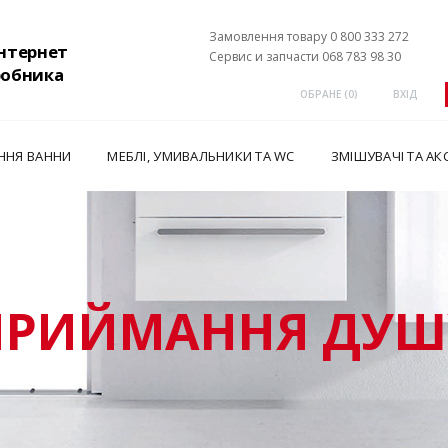
Замовлення товару 0 800 333 272
інтернет
Сервис и запчасти 068 783 98 30
робника
ОБРАНЕ (
0
)
ВХІД
ННЯ ВАННИ
МЕБЛІ, УМИВАЛЬНИКИ ТА WC
ЗМІШУВАЧІ ТА АК
ПРИЙМАННЯ ДУШ