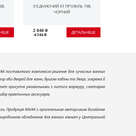
8,
З'ЄДНУЮЧИЙ AT ПРОФІЛЬ 198,
З'ЄДНУЮ
ЧОРНИЙ
2 846 ₴
2 846 ₴
НІШЕ
ДЕТАЛЬНІШЕ
4 743 ₴
4 743 ₴
AK поставляємо комплексні рішення для сучасних ванних
р або дверей для ванн, душові кабіни та двері, зокрема й
енті присутні умивальники з литого мармуру, санітарна
вибір практичних аксесуарів.
али. Продукція RAVAK з оригінальним авторським дизайном
 виробником обладнання для ванних кімнат у Центральній