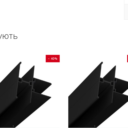
ують
− 40%