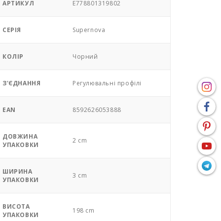
АРТИКУЛ
E778801319802
СЕРІЯ
Supernova
КОЛІР
Чорний
З'ЄДНАННЯ
Регулювальні профілі
EAN
8592626053888
ДОВЖИНА
2 cm
УПАКОВКИ
ШИРИНА
3 cm
УПАКОВКИ
ВИСОТА
198 cm
УПАКОВКИ