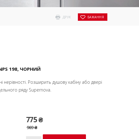
ДРУК
БАЖАННЯ
PS 198, ЧОРНИЙ
 нерівності. Розширить душову кабіну або двері
ельного ряду Supernova.
775 ₴
969 ₴