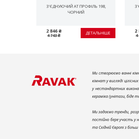
ІЛЬ 198,
З'ЄДНУЮЧИЙ AT ПРОФІЛЬ 198,
З
ЧОРНИЙ
2 846 ₴
2 
ЕТАЛЬНІШЕ
ДЕТАЛЬНІШЕ
4 743 ₴
4
Ми створюємо ванні кімн
кімнат у вигляді цілісни
у нестандартних викона
кераміка (унітази, біде 
Ми задаємо тренди, розр
постійно бере участь у 
та Східній Європі з біль