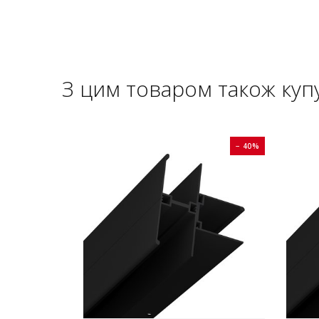
З цим товаром також куп
− 40%
− 40%