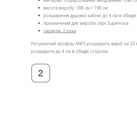
матеріал: пофарбований анодований товстос
висота виробу: 188 см / 198 см
розширення душової кабіни: до 4 см в обидв
призначений для: вироби серії Supernova
гарантія: 2 роки
Регулюючий профіль АNPS розширить виріб на 20 мм
розширити до 4 см в обидві сторони.