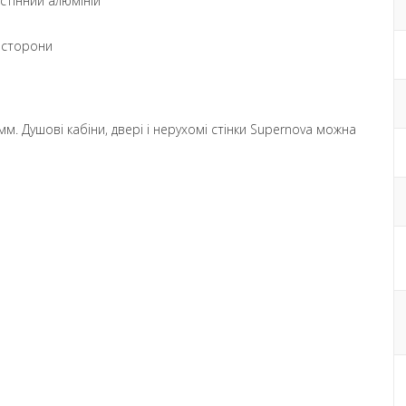
тінний алюміній
і сторони
. Душові кабіни, двері і нерухомі стінки Supernova можна