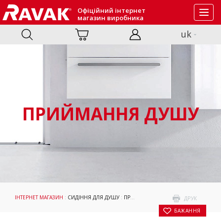
Офіційний інтернет
Toggl
магазин виробника
navig
uk
ПРИЙМАННЯ ДУШУ
ІНТЕРНЕТ МАГАЗИН
:
СИДІННЯ ДЛЯ ДУШУ
:
ПРИЙМАННЯ ДУШУ
: СИДІННЯ OVO B I
ДРУК
БАЖАННЯ