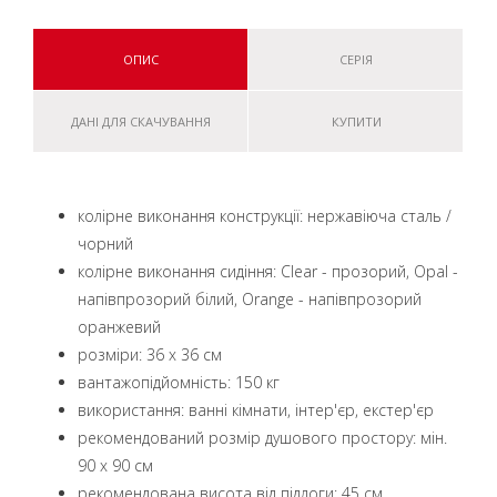
ОПИС
СЕРІЯ
ДАНІ ДЛЯ СКАЧУВАННЯ
КУПИТИ
колірне виконання конструкції: нержавіюча сталь /
чорний
колірне виконання сидіння: Clear - прозорий, Opal -
напівпрозорий білий, Orange - напівпрозорий
оранжевий
розміри: 36 x 36 см
вантажопідйомність: 150 кг
використання: ванні кімнати, інтер'єр, екстер'єр
рекомендований розмір душового простору: мін.
90 x 90 см
рекомендована висота від підлоги: 45 см