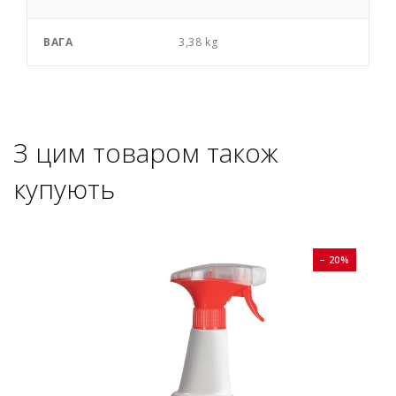
ВАГА
3,38 kg
З цим товаром також
купують
0%
− 20%