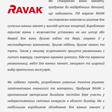
Ми створюємо ванні кімнати,
продумані до найдрібніших деталей,
що надихають. Під маркою RAVAK
поставляємо комплексні рішення для
сучасних ванних кімнат у вигляді цілісних концепцій. Виробляємо
акрилові ванни з можливістю установки на них штор або
дверей для ванн, душові кабіни та двері, зокрема й у
нестандартних виконаннях, душові піддони, душові канали та
трапи. Також у нашому асортименті присутні умивальники з
литого мармуру, санітарна кераміка (унітази, біде та керамічні
умивальники), меблі для ванних кімнат, змішувачі та широкий
вибір практичних аксесуарів.
Ми задаємо тренди, розробляємо унікальні технічні рішення,
запатентовані технології та матеріали. Продукція RAVAK з
оригінальним авторським дизайном постійно бере участь у
найпрестижніших світових конкурсах в області дизайну. Ми є
найбільшим виробником обладнання для ванних кімнат у