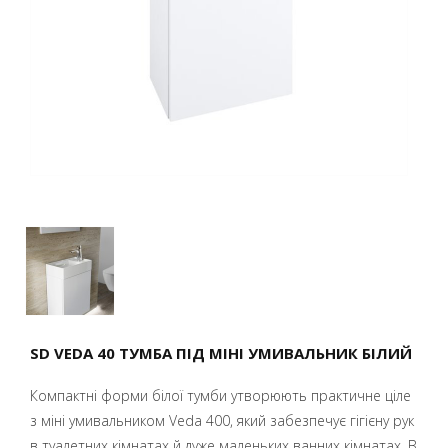
SD VEDA 40 ТУМБА ПІД МІНІ УМИВАЛЬНИК БІЛИЙ
Компактні форми білої тумби утворюють практичне ціле
з міні умивальником Veda 400, який забезпечує гігієну рук
в туалетних кімнатах й дуже маленьких ванних кімнатах. В