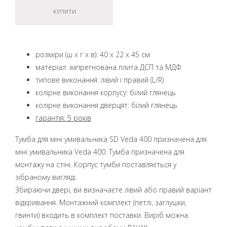
КУПИТИ
розміри (ш x г x в): 40 x 22 x 45 см
матеріал: імпрегнована плита ДСП та МДФ
типове виконання: лівий і правий (L/R)
колірне виконання корпусу: білий глянець
колірне виконання дверцят: білий глянець
гарантія: 5 років
Тумба для міні умивальника SD Veda 400 призначена для
міні умивальника Veda 400. Тумба призначена для
монтажу на стіні. Корпус тумби поставляється у
зібраному вигляді.
Збираючи двері, ви визначаєте лівий або правий варіант
відкривання. Монтажний комплект (петлі, заглушки,
гвинти) входить в комплект поставки. Виріб можна