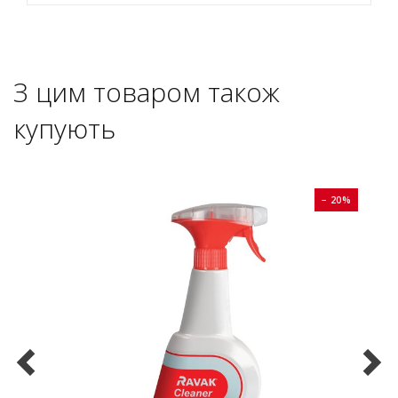
З цим товаром також
купують
0%
− 20%