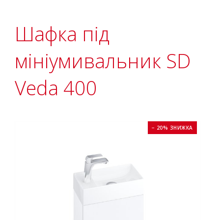
Шафка під
мініумивальник SD
Veda 400
− 20% ЗНИЖКА