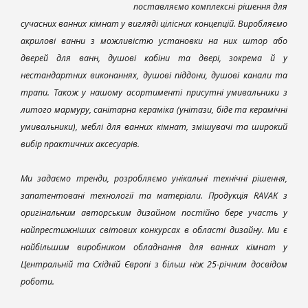
поставляємо комплексні рішення для
сучасних ванних кімнат у вигляді цілісних концепцій. Виробляємо
акрилові ванни з можливістю установки на них штор або
дверей для ванн, душові кабіни та двері, зокрема й у
нестандартних виконаннях, душові піддони, душові канали та
трапи. Також у нашому асортименті присутні умивальники з
литого мармуру, санітарна кераміка (унітази, біде та керамічні
умивальники), меблі для ванних кімнат, змішувачі та широкий
вибір практичних аксесуарів.
Ми задаємо тренди, розробляємо унікальні технічні рішення,
запатентовані технології та матеріали. Продукція RAVAK з
оригінальним авторським дизайном постійно бере участь у
найпрестижніших світових конкурсах в області дизайну. Ми є
найбільшим виробником обладнання для ванних кімнат у
Центральній та Східній Європі з більш ніж 25-річним досвідом
роботи.