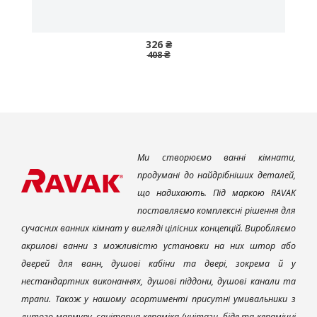
326 ₴
408 ₴
Ми створюємо ванні кімнати,
продумані до найдрібніших деталей,
що надихають. Під маркою RAVAK
поставляємо комплексні рішення для
сучасних ванних кімнат у вигляді цілісних концепцій. Виробляємо
акрилові ванни з можливістю установки на них штор або
дверей для ванн, душові кабіни та двері, зокрема й у
нестандартних виконаннях, душові піддони, душові канали та
трапи. Також у нашому асортименті присутні умивальники з
литого мармуру, санітарна кераміка (унітази, біде та керамічні