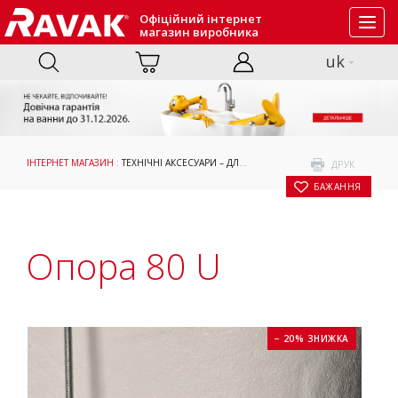
Офіційний інтернет
Toggl
магазин виробника
navig
uk
ІНТЕРНЕТ МАГАЗИН
:
ТЕХНІЧНІ АКСЕСУАРИ – ДЛЯ ВАНН ТА ДВЕРЕЙ
:
АКСЕСУАРИ
: О
ДРУК
БАЖАННЯ
Опора 80 U
− 20% ЗНИЖКА