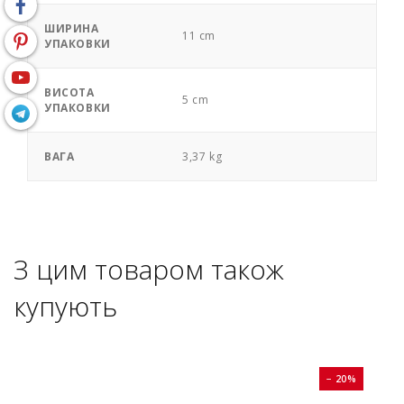
ШИРИНА
11 cm
УПАКОВКИ
ВИСОТА
5 cm
УПАКОВКИ
ВАГА
3,37 kg
З цим товаром також
купують
0%
− 20%