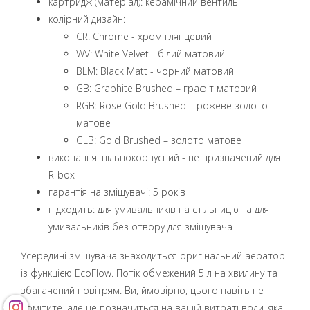
картридж (матеріал): керамічний вентиль
колірний дизайн:
CR: Chrome - хром глянцевий
WV: White Velvet - білий матовий
BLM: Black Matt - чорний матовий
GB: Graphite Brushed – графіт матовий
RGB: Rose Gold Brushed – рожеве золото
матове
GLB: Gold Brushed – золото матове
виконання: цільнокорпусний - не призначений для
R-box
гарантія на змішувачі: 5 років
підходить: для умивальників на стільницю та для
умивальників без отвору для змішувача
Усередині змішувача знаходиться оригінальний аератор
із функцією EcoFlow. Потік обмежений 5 л на хвилину та
збагачений повітрям. Ви, ймовірно, цього навіть не
помітите, але це позначиться на вашій витраті води, яка