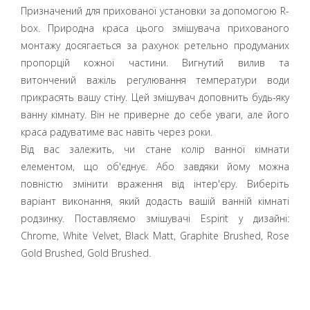
Призначений для прихованої установки за допомогою R-
box. Природна краса цього змішувача прихованого
монтажу досягається за рахунок ретельно продуманих
пропорцій кожної частини. Вигнутий вилив та
витончений важіль регулювання температури води
прикрасять вашу стіну. Цей змішувач доповнить будь-яку
ванну кімнату. Він не приверне до себе уваги, але його
краса радуватиме вас навіть через роки.
Від вас залежить, чи стане колір ванної кімнати
елементом, що об'єднує. Або завдяки йому можна
повністю змінити враження від інтер'єру. Виберіть
варіант виконання, який додасть вашій ванній кімнаті
родзинку. Поставляємо змішувачі Espirit у дизайні:
Chrome, White Velvet, Black Matt, Graphite Brushed, Rose
Gold Brushed, Gold Brushed.