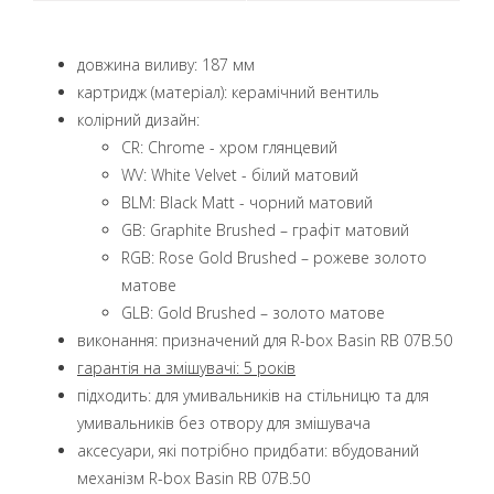
довжина виливу: 187 мм
картридж (матеріал): керамічний вентиль
колірний дизайн:
CR: Chrome - хром глянцевий
WV: White Velvet - білий матовий
BLM: Black Matt - чорний матовий
GB: Graphite Brushed – графіт матовий
RGB: Rose Gold Brushed – рожеве золото
матове
GLB: Gold Brushed – золото матове
виконання: призначений для R-box Basin RB 07B.50
гарантія на змішувачі: 5 років
підходить: для умивальників на стільницю та для
умивальників без отвору для змішувача
аксесуари, які потрібно придбати: вбудований
механізм R-box Basin RB 07B.50