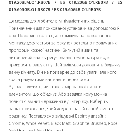
019.20BLM.O1.RB07B / ES 019.20GB.O1.RB07B / ES
019.60RGB.O1.RB07B / ES 019.60GLB.O1.RB07B
Ця модель для любителів мінімалістичних рішень.
Призначений для прихованої установки за допомогою R-
box. Природна краса цього змішувача прихованого
монтажу досягається за рахунок ретельно продуманих
пропорцій кожної частини. Вигнутий вилив та
витончений важіль регулювання температури води
прикрасять вашу стіну. Цей змішувач доповнить будь-яку
ванну кімнату. Він не приверне до себе уваги, але його
краса радуватиме вас навіть через роки.
Від вас залежить, чи стане колір ванної кімнати
елементом, що об'єднує. Або завдяки йому можна
повністю змінити враження від інтер'єру. Виберіть
варіант виконання, який додасть вашій ванній кімнаті
родзинку. Поставляємо змішувачі Espirit у дизайні:
Chrome, White Velvet, Black Matt, Graphite Brushed, Rose
Gold Brushed, Gold Brushed.