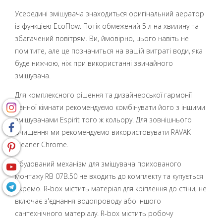
Усередині змішувача знаходиться оригінальний аератор
із функцією EcoFlow. Потік обмежений 5 л на хвилину та
збагачений повітрям. Ви, ймовірно, цього навіть не
помітите, але це позначиться на вашій витраті води, яка
буде нижчою, ніж при використанні звичайного
змішувача.
Для комплексного рішення та дизайнерської гармонії
ванної кімнати рекомендуємо комбінувати його з іншими
змішувачами Espirit того ж кольору. Для зовнішнього
очищення ми рекомендуємо використовувати RAVAK
Cleaner Chrome.
Вбудований механізм для змішувача прихованого
монтажу RB 07B.50 не входить до комплекту та купується
окремо. R-box містить матеріал для кріплення до стіни, не
включає з'єднання водопроводу або іншого
сантехнічного матеріалу. R-box містить робочу