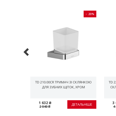
− 20%
− 20%
 МИЛЬНИЦЕЮ,
TD 210.00CR ТРИМАЧ ЗІ СКЛЯНКОЮ
TD 2
ДЛЯ ЗУБНИХ ЩІТОК, ХРОМ
СК
1 632 ₴
3 
ЕТАЛЬНІШЕ
ДЕТАЛЬНІШЕ
2 040 ₴
4