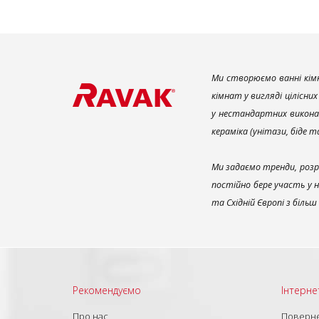
Ми створюємо ванні кімн
кімнат у вигляді цілісни
у нестандартних викона
кераміка (унітази, біде 
Ми задаємо тренди, розр
постійно бере участь у 
та Східній Європі з біль
Рекомендуємо
Інтерне
Про нас
Поверне