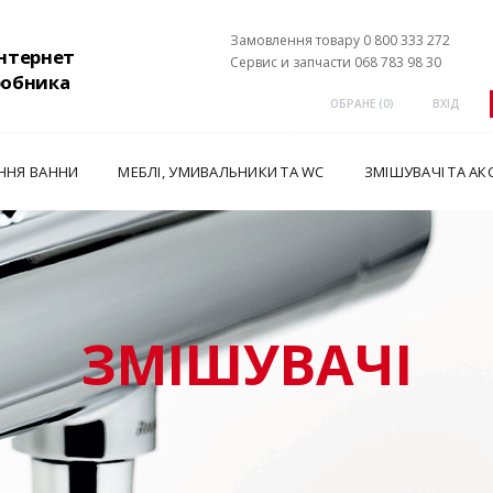
Замовлення товару 0 800 333 272
інтернет
Сервис и запчасти 068 783 98 30
робника
ОБРАНЕ (
0
)
ВХІД
ННЯ ВАННИ
МЕБЛІ, УМИВАЛЬНИКИ ТА WC
ЗМІШУВАЧІ ТА АК
ЗМІШУВАЧІ