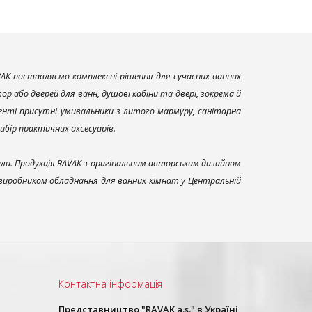
AK поставляємо комплексні рішення для сучасних ванних
р або дверей для ванн, душові кабіни та двері, зокрема й
енті присутні умивальники з литого мармуру, санітарна
вибір практичних аксесуарів.
али. Продукція RAVAK з оригінальним авторським дизайном
 виробником обладнання для ванних кімнат у Центральній
Контактна інформація
Представництво "RAVAK a.s." в Україні