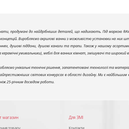
ати, продумані до найдрібніших деталей, що надихають. Під маркою RAV
х концепцій. Виробляємо акрилові ванни з можливістю установки на них што
ннях, душові піддони, душові канали та трапи. Також у нашому асортим
та керамічні умивальники), меблі для ванних кімнат, змішувачі та широкий 
обляємо унікальні технічні рішення, запатентовані технології та матері
найпрестижніших світових конкурсах в області дизайну. Ми є найбільшим
ш ніж 25-річним досвідом роботи.
т магазин
Для ЗМІ
ння товару
Контакти