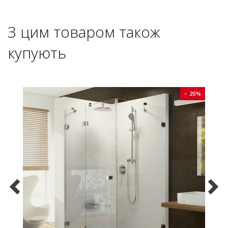
З цим товаром також
купують
0%
− 20%