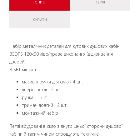
ОПИС
СЕРІЯ
КУПИТИ
Набір металічних деталей для кутових душових кабін
BSDPS 120x90 ліве/праве виконання (відкривання
дверей).
B SET містить:
масивні ручки для скла - 4 шт.
дверні петлі - 2 шт.
ручка - 1 шт.
тримач довгий - 2 шт.
монтажний набір
Петлі вбудовані в скло з внутрішньої сторони душової
кабіни й таким чином спрощують технічне