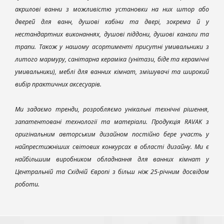
акрилові ванни з можливістю установки на них штор або
дверей для ванн, душові кабіни та двері, зокрема й у
нестандартних виконаннях, душові піддони, душові канали та
трапи. Також у нашому асортименті присутні умивальники з
литого мармуру, санітарна кераміка (унітази, біде та керамічні
умивальники), меблі для ванних кімнат, змішувачі та широкий
вибір практичних аксесуарів.
Ми задаємо тренди, розробляємо унікальні технічні рішення,
запатентовані технології та матеріали. Продукція RAVAK з
оригінальним авторським дизайном постійно бере участь у
найпрестижніших світових конкурсах в області дизайну. Ми є
найбільшим виробником обладнання для ванних кімнат у
Центральній та Східній Європі з більш ніж 25-річним досвідом
роботи.