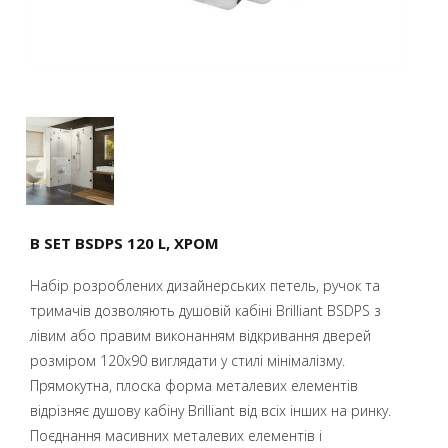
B SET BSDPS 120 L, ХРОМ
Набір розроблених дизайнерських петель, ручок та
тримачів дозволяють душовій кабіні Brilliant BSDPS з
лівим або правим виконанням відкривання дверей
розміром 120x90 виглядати у стилі мінімалізму.
Прямокутна, плоска форма металевих елементів
відрізняє душову кабіну Brilliant від всіх інших на ринку.
Поєднання масивних металевих елементів і