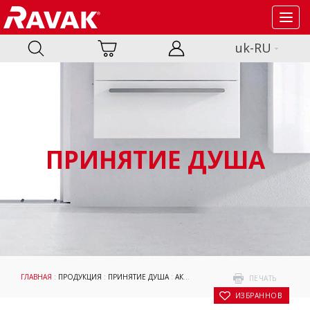
Toggl
navig
uk-RU
ПРИНЯТИЕ ДУША
ГЛАВНАЯ
:
ПРОДУКЦИЯ
:
ПРИНЯТИЕ ДУША
:
АКСЕССУАРЫ
:
B SETY И W SETY
: B SET
ПЕЧАТЬ
В ИЗБРАННОЕ