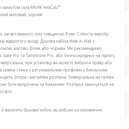
®
з захистом скла RAVAK AntiCalc
білий матовий, чорний
ого загартованого скла товщиною 8 мм. Стійкість виробу
 відкритого входу. Душова кабіна Walk-In Wall з
ромом, матово-білим або чорним. Ми рекомендуємо
ї Slate Pro та Sandstone Pro, або безпосередньо на підлогу
ніверсальна, при установці ви можете вибрати праву або
на скляна стінка з регулювальним профілем у блискучому
ходить опора і металева розпірка. Універсальна металева
оже бути вкорочена за бажанням. Розпірка закінчується на
озріз.
ри й варіанти душової кабіни ми робимо на замовлення.