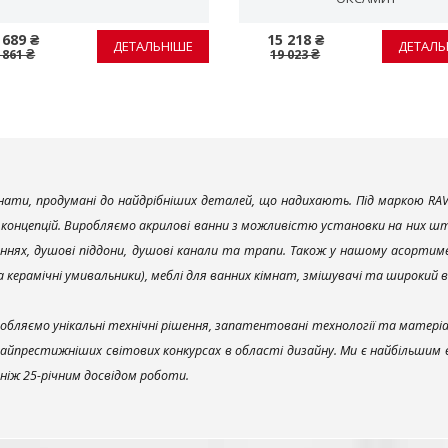
 689 ₴
15 218 ₴
ДЕТАЛЬНІШЕ
ДЕТАЛЬ
 861 ₴
19 023 ₴
ати, продумані до найдрібніших деталей, що надихають. Під маркою RAV
х концепцій. Виробляємо акрилові ванни з можливістю установки на них што
ннях, душові піддони, душові канали та трапи. Також у нашому асортим
та керамічні умивальники), меблі для ванних кімнат, змішувачі та широкий 
обляємо унікальні технічні рішення, запатентовані технології та матері
найпрестижніших світових конкурсах в області дизайну. Ми є найбільшим
ш ніж 25-річним досвідом роботи.