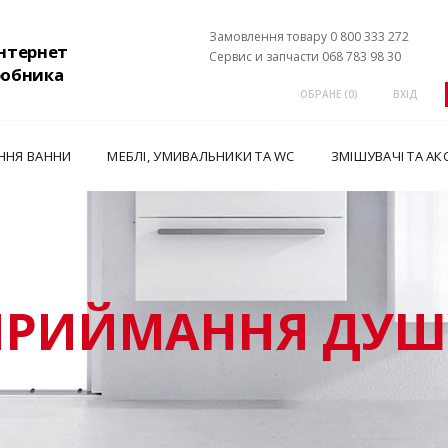
Замовлення товару 0 800 333 272
інтернет
Сервис и запчасти 068 783 98 30
робника
ОБРАНЕ (
0
)
ВХІД
ННЯ ВАННИ
МЕБЛІ, УМИВАЛЬНИКИ ТА WC
ЗМІШУВАЧІ ТА АК
ПРИЙМАННЯ ДУШ