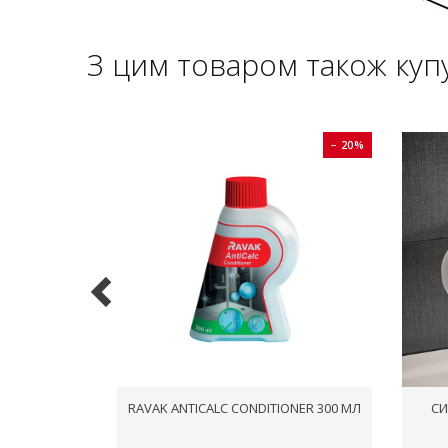
З цим товаром також куп
− 20%
− 20%
 ЗМІШУВАЧ
RAVAK ANTICALC CONDITIONER 300 МЛ
СИ
НТАЖУ
ХАНІЗМУ,