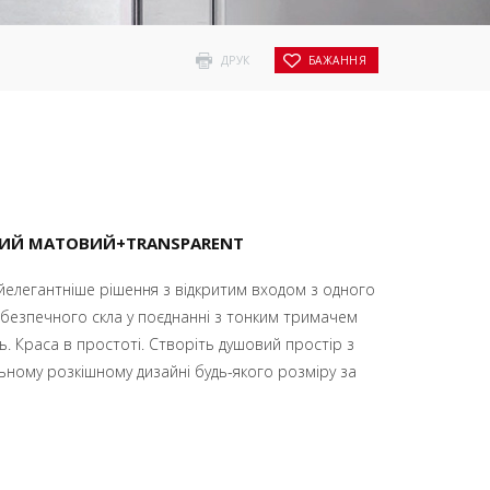
ДРУК
БАЖАННЯ
БІЛИЙ МАТОВИЙ+TRANSPARENT
найелегантніше рішення з відкритим входом з одного
 безпечного скла у поєднанні з тонким тримачем
ль. Краса в простоті. Створіть душовий простір з
альному розкішному дизайні будь-якого розміру за