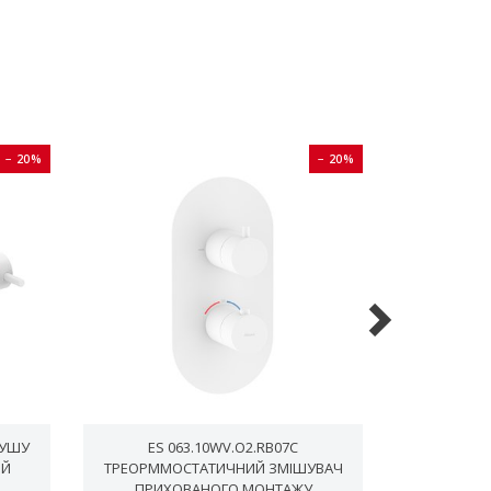
− 20%
− 20%
ДУШУ
ES 063.10WV.O2.RB07C
ES 065.10W
ИЙ
ТРЕОРММОСТАТИЧНИЙ ЗМІШУВАЧ
ПРИХ
ПРИХОВАНОГО МОНТАЖУ
ДВОХОДОВ