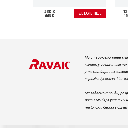
ИТ
530 ₴
12
ЕТАЛЬНІШЕ
ДЕТАЛЬНІШЕ
663 ₴
15
Ми створюємо ванні кімн
кімнат у вигляді цілісни
у нестандартних викона
кераміка (унітази, біде 
Ми задаємо тренди, розр
постійно бере участь у 
та Східній Європі з біль