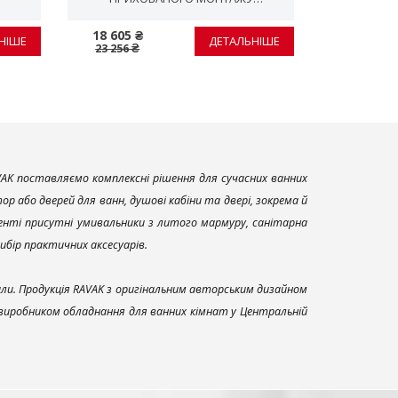
ДВОХОДОВИЙ БЕЗ МЕХАНІЗМУ,
ЛІЙК
БІЛИЙ ОКСАМИТ
18 605 ₴
23 419 ₴
НІШЕ
ДЕТАЛЬНІШЕ
23 256 ₴
29 274 ₴
AK поставляємо комплексні рішення для сучасних ванних
р або дверей для ванн, душові кабіни та двері, зокрема й
енті присутні умивальники з литого мармуру, санітарна
вибір практичних аксесуарів.
али. Продукція RAVAK з оригінальним авторським дизайном
 виробником обладнання для ванних кімнат у Центральній