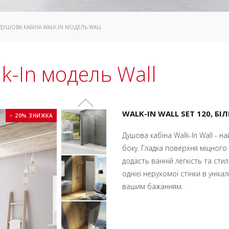
 ДУШОВА КАБІНА WALK-IN МОДЕЛЬ WALL
k-In модель Wall
WALK-IN WALL SET 120, 
− 20% ЗНИЖКА
Душова кабіна Walk-In Wall - 
боку. Гладка поверхня міцного
додасть ванній легкість та сти
однієї нерухомої стінки в унік
вашим бажанням.