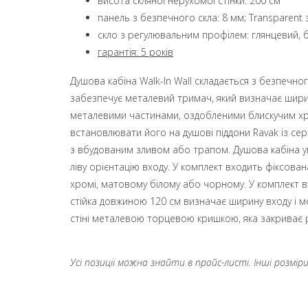
висота скляної нерухомої стінки: 200 см
панель з безпечного скла: 8 мм; Transparent 
скло з регулювальним профілем: глянцевий, 
гарантія: 5 років
Душова кабіна Walk-In Wall складається з безпечн
забезпечує металевий тримач, який визначає ширину
металевими частинами, оздобленими блискучим х
встановлювати його на душові піддони Ravak із сері
з вбудованим зливом або трапом. Душова кабіна у
ліву орієнтацію входу. У комплект входить фіксова
хромі, матовому білому або чорному. У комплект в
стійка довжиною 120 см визначає ширину входу і м
стіні металевою торцевою кришкою, яка закриває р
Усі позиції можна знайти в прайс-листі. Інші розмі