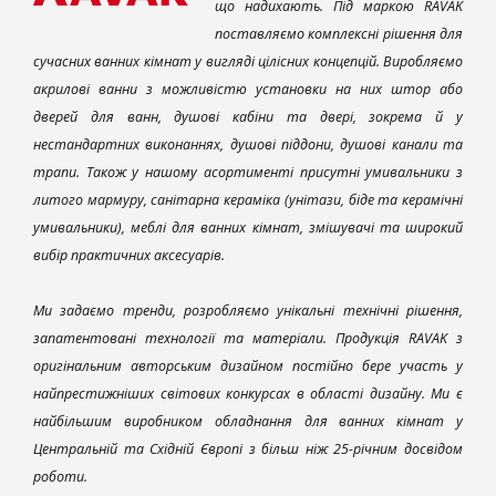
що надихають. Під маркою RAVAK
поставляємо комплексні рішення для
сучасних ванних кімнат у вигляді цілісних концепцій. Виробляємо
акрилові ванни з можливістю установки на них штор або
дверей для ванн, душові кабіни та двері, зокрема й у
нестандартних виконаннях, душові піддони, душові канали та
трапи. Також у нашому асортименті присутні умивальники з
литого мармуру, санітарна кераміка (унітази, біде та керамічні
умивальники), меблі для ванних кімнат, змішувачі та широкий
вибір практичних аксесуарів.
Ми задаємо тренди, розробляємо унікальні технічні рішення,
запатентовані технології та матеріали. Продукція RAVAK з
оригінальним авторським дизайном постійно бере участь у
найпрестижніших світових конкурсах в області дизайну. Ми є
найбільшим виробником обладнання для ванних кімнат у
Центральній та Східній Європі з більш ніж 25-річним досвідом
роботи.