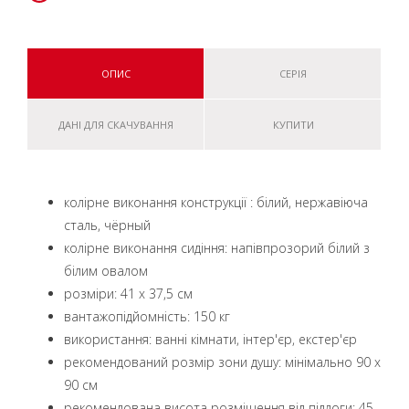
ОПИС
СЕРІЯ
ДАНІ ДЛЯ СКАЧУВАННЯ
КУПИТИ
колірне виконання конструкції : білий, нержавіюча
сталь, чёрный
колірне виконання сидіння: напівпрозорий білий з
білим овалом
розміри: 41 x 37,5 см
вантажопідйомність: 150 кг
використання: ванні кімнати, інтер'єр, екстер'єр
рекомендований розмір зони душу: мінімально 90 x
90 см
рекомендована висота розміщення від підлоги: 45