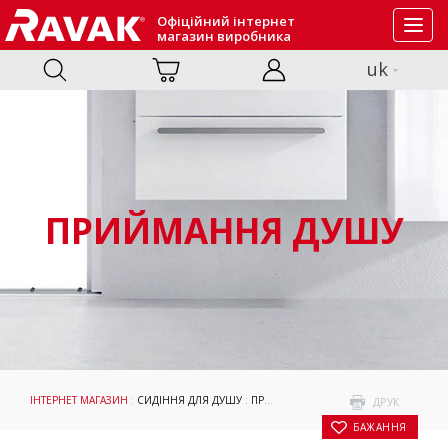
Офіційний інтернет
Toggl
магазин виробника
navig
uk
ПРИЙМАННЯ ДУШУ
ІНТЕРНЕТ МАГАЗИН
:
СИДІННЯ ДЛЯ ДУШУ
:
ПРИЙМАННЯ ДУШУ
: СИДІННЯ ДЛЯ 
ДРУК
БАЖАННЯ