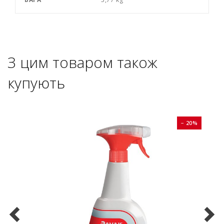
З цим товаром також
купують
0%
− 20%