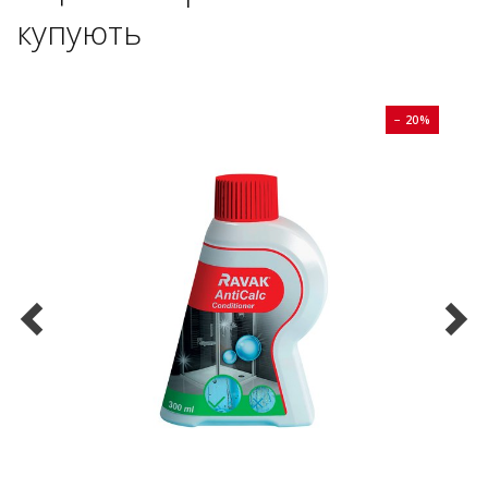
купують
0%
− 20%