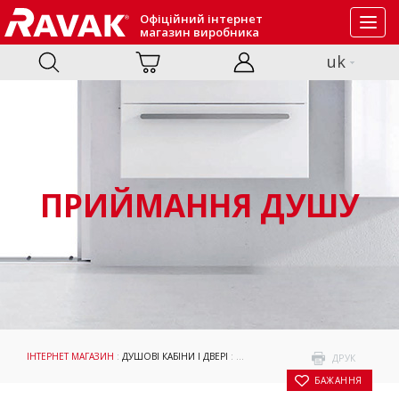
Офіційний інтернет
Toggl
магазин виробника
navig
uk
ПРИЙМАННЯ ДУШУ
ІНТЕРНЕТ МАГАЗИН
:
ДУШОВІ КАБІНИ І ДВЕРІ
:
ПРИЙМАННЯ ДУШУ
: ДУШОВІ ДВЕРІ
ДРУК
БАЖАННЯ