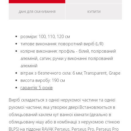
ДАНІ ДЛЯ СКАЧУВАННЯ
КУПИТИ
розміри: 100, 110, 120 см
типове виконання: поворотний виріб (L/R)
колірне виконання: профіль - білий, полірований
алюміній, сатин; ручки у виконанні полірований
алюміній
вітраж з безпечного скла: 6 мм; Transparent, Grape
висота виробу: 190 см
гарантія: 5 років
Виріб складається з однієї нерухомої частини та однієї
рухомої частини, яка утворює двері.
Встановлюється в
облицьований кахлем кут ванної кімнати (ідеально в
облицьовану нішу або в комбінації з нерухомою стінкою
BLPS) на піддони
RAVAK Perseus, Perseus Pro, Perseus Pro