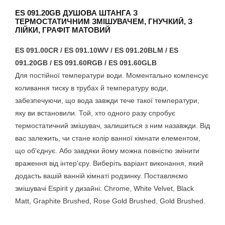
ES 091.20GB ДУШОВА ШТАНГА З
ТЕРМОСТАТИЧНИМ ЗМІШУВАЧЕМ, ГНУЧКИЙ, З
ЛІЙКИ, ГРАФІТ МАТОВИЙ
ES 091.00CR / ES 091.10WV / ES 091.20BLM / ES
091.20GB / ES 091.60RGB / ES 091.60GLB
Для постійної температури води. Моментально компенсує
коливання тиску в трубах й температуру води,
забезпечуючи, що вода завжди тече такої температури,
яку ви встановили. Той, хто одного разу спробує
термостатичний змішувач, залишиться з ним назавжди. Від
вас залежить, чи стане колір ванної кімнати елементом,
що об'єднує. Або завдяки йому можна повністю змінити
враження від інтер'єру. Виберіть варіант виконання, який
додасть вашій ванній кімнаті родзинку. Поставляємо
змішувачі Espirit у дизайні: Chrome, White Velvet, Black
Matt, Graphite Brushed, Rose Gold Brushed, Gold Brushed.