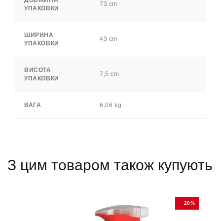
73 cm
УПАКОВКИ
ШИРИНА
43 cm
УПАКОВКИ
ВИСОТА
7,5 cm
УПАКОВКИ
ВАГА
6,06 kg
З цим товаром також купують
0%
− 20%