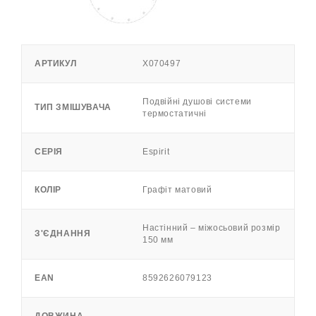
АРТИКУЛ
X070497
Подвійні душові системи
ТИП ЗМІШУВАЧА
термостатичні
СЕРІЯ
Espirit
КОЛІР
Графіт матовий
Настінний – міжосьовий розмір
З'ЄДНАННЯ
150 мм
EAN
8592626079123
ДОВЖИНА