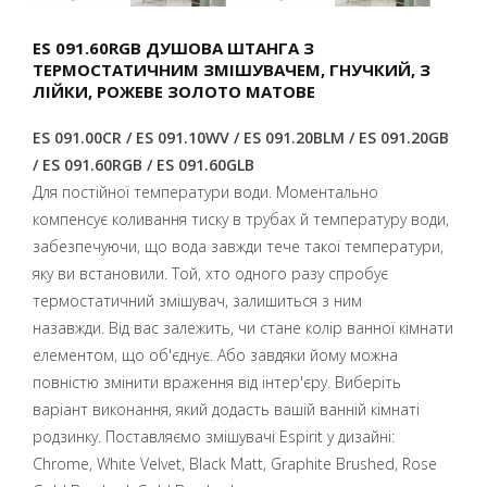
ES 091.60RGB ДУШОВА ШТАНГА З
ТЕРМОСТАТИЧНИМ ЗМІШУВАЧЕМ, ГНУЧКИЙ, З
ЛІЙКИ, PОЖЕВЕ ЗОЛОТО МАТОВЕ
ES 091.00CR / ES 091.10WV / ES 091.20BLM / ES 091.20GB
/ ES 091.60RGB / ES 091.60GLB
Для постійної температури води. Моментально
компенсує коливання тиску в трубах й температуру води,
забезпечуючи, що вода завжди тече такої температури,
яку ви встановили. Той, хто одного разу спробує
термостатичний змішувач, залишиться з ним
назавжди. Від вас залежить, чи стане колір ванної кімнати
елементом, що об'єднує. Або завдяки йому можна
повністю змінити враження від інтер'єру. Виберіть
варіант виконання, який додасть вашій ванній кімнаті
родзинку. Поставляємо змішувачі Espirit у дизайні:
Chrome, White Velvet, Black Matt, Graphite Brushed, Rose