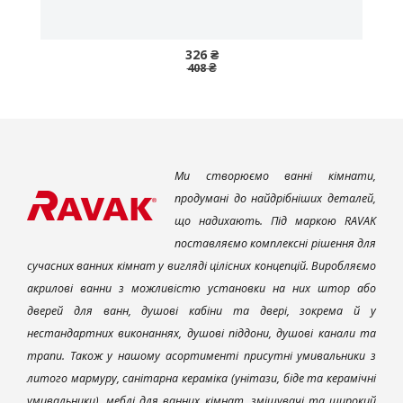
326 ₴
408 ₴
Ми створюємо ванні кімнати,
продумані до найдрібніших деталей,
що надихають. Під маркою RAVAK
поставляємо комплексні рішення для
сучасних ванних кімнат у вигляді цілісних концепцій. Виробляємо
акрилові ванни з можливістю установки на них штор або
дверей для ванн, душові кабіни та двері, зокрема й у
нестандартних виконаннях, душові піддони, душові канали та
трапи. Також у нашому асортименті присутні умивальники з
литого мармуру, санітарна кераміка (унітази, біде та керамічні
умивальники), меблі для ванних кімнат, змішувачі та широкий