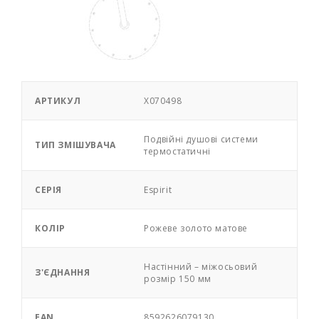
АРТИКУЛ
X070498
Подвійні душові системи
ТИП ЗМІШУВАЧА
термостатичні
СЕРІЯ
Espirit
КОЛІР
Pожеве золото матове
Настінний – міжосьовий
З'ЄДНАННЯ
розмір 150 мм
EAN
8592626079130