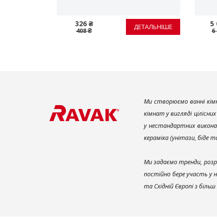
326 ₴
5 
ЕТАЛЬНІШЕ
ДЕТАЛЬНІШЕ
408 ₴
6
Ми створюємо ванні кімн
кімнат у вигляді цілісни
у нестандартних викона
кераміка (унітази, біде 
Ми задаємо тренди, розр
постійно бере участь у 
та Східній Європі з біль