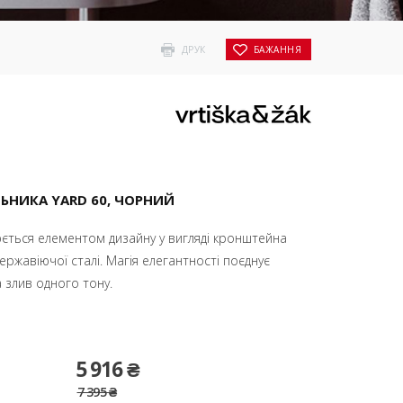
ДРУК
БАЖАННЯ
НИКА YARD 60, ЧОРНИЙ
ться елементом дизайну у вигляді кронштейна
ержавіючої сталі. Магія елегантності поєднує
 злив одного тону.
5 916 ₴
7 395 ₴