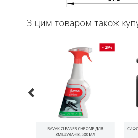
З цим товаром також куп
− 20%
− 20%
З ОТВОРОМ,
RAVAK CLEANER CHROME ДЛЯ
СИФО
Й МАТОВИЙ
ЗМІШУВАЧІВ, 500 МЛ