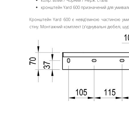
колір: Білий / Чорний / Нерж. сталь
кронштейн Yard 600 призначений для умиваль
Кронштейн Yard 600 є невід'ємною частиною умив
стіну. Монтажний комплект (з'єднувальні дюбелі, ш