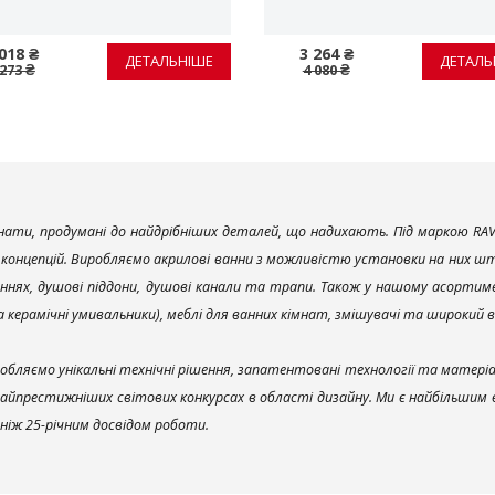
018 ₴
3 264 ₴
ДЕТАЛЬНІШЕ
ДЕТАЛЬ
 273 ₴
4 080 ₴
ати, продумані до найдрібніших деталей, що надихають. Під маркою RAV
х концепцій. Виробляємо акрилові ванни з можливістю установки на них што
ннях, душові піддони, душові канали та трапи. Також у нашому асортим
та керамічні умивальники), меблі для ванних кімнат, змішувачі та широкий 
обляємо унікальні технічні рішення, запатентовані технології та матері
найпрестижніших світових конкурсах в області дизайну. Ми є найбільшим
ш ніж 25-річним досвідом роботи.