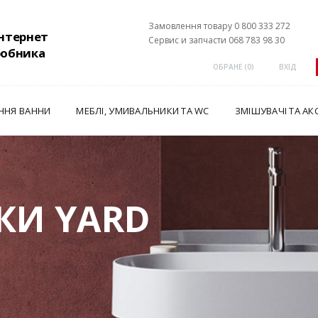
Замовлення товару 0 800 333 272
інтернет
Сервис и запчасти 068 783 98 30
робника
ОБРАНЕ (
0
)
ВХІД
ННЯ ВАННИ
МЕБЛІ, УМИВАЛЬНИКИ ТА WC
ЗМІШУВАЧІ ТА АК
КИ YARD