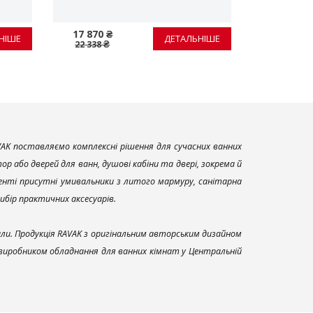
17 870 ₴
17 870 ₴
НІШЕ
ДЕТАЛЬНІШЕ
22 338 ₴
22 338 ₴
AK поставляємо комплексні рішення для сучасних ванних
р або дверей для ванн, душові кабіни та двері, зокрема й
енті присутні умивальники з литого мармуру, санітарна
вибір практичних аксесуарів.
али. Продукція RAVAK з оригінальним авторським дизайном
 виробником обладнання для ванних кімнат у Центральній