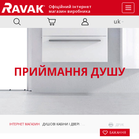
Офіційний інтернет
Toggl
магазин виробника
navig
uk
ПРИЙМАННЯ ДУШУ
ІНТЕРНЕТ МАГАЗИН
:
ДУШОВІ КАБІНИ І ДВЕРІ
:
ПРИЙМАННЯ ДУШУ
: НЕРУХОМА СТ
ДРУК
БАЖАННЯ