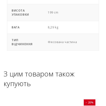
ВИСОТА
199 cm
УПАКОВКИ
ВАГА
8,29 kg
ТИП
Фіксована частина
ВІДЧИНЕННЯ
З цим товаром також
купують
0%
− 20%