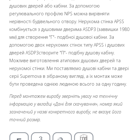
душових дверей або кабіни. За допомогою
регулювального профілю NPS можна вирівняти
нерівності будівельного отвору. Нерухома стінка APSS
комбінується з душовими дверима ASDP3 (заввишки 1980
мм) для створення "Г"- подібної душової кабіни. За
допомогою двох нерухомих стінок типу АPSS і душових
дверей ASDP3створите "П"- подібну душову кабіну.
Можливе виготовлення атипових душових дверей та
нерухомої стінки. Ми поставляємо душові кабіни та двері
серії Supernova в зібраному вигляді, а їх монтаж може
бути проведена однією людиною всього за одну годину.
Перед монтажем виробу зверніть увагу на технічну
інформацію у вкладці «Дані для скачування», номер який
зазначений у назві конкретного виробу, не вказує його
точний розмір.