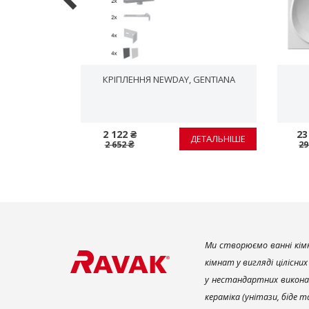
KCLACK 57
КРІПЛЕННЯ NEWDAY, GENTIANA
2 122 ₴
23
ЕТАЛЬНІШЕ
ДЕТАЛЬНІШЕ
2 652 ₴
29
Ми створюємо ванні кімн
кімнат у вигляді цілісни
у нестандартних викона
кераміка (унітази, біде 