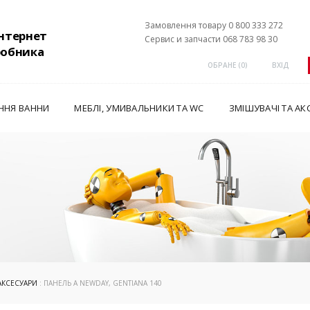
Замовлення товару 0 800 333 272
інтернет
Сервис и запчасти 068 783 98 30
робника
ОБРАНЕ (
0
)
ВХІД
ННЯ ВАННИ
МЕБЛІ, УМИВАЛЬНИКИ ТА WC
ЗМІШУВАЧІ ТА АК
АКСЕСУАРИ
: ПАНЕЛЬ A NEWDAY, GENTIANA 140