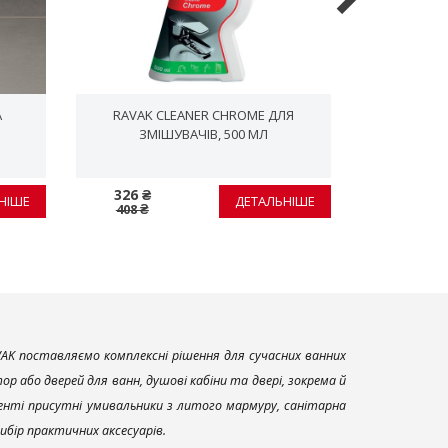
A
RAVAK CLEANER CHROME ДЛЯ
СИЛІКОН RA
ЗМІШУВАЧІВ, 500 МЛ
326 ₴
530 ₴
НІШЕ
ДЕТАЛЬНІШЕ
408 ₴
663 ₴
AK поставляємо комплексні рішення для сучасних ванних
р або дверей для ванн, душові кабіни та двері, зокрема й
енті присутні умивальники з литого мармуру, санітарна
вибір практичних аксесуарів.