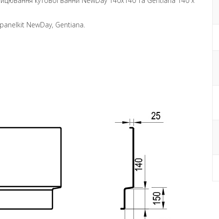
лицювання кутової ванни NewDay 140x140 та Gentiana 140 x
anelkit NewDay, Gentiana.