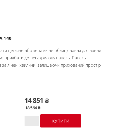
A 140
ати цегляне або керамічне облицювання для ванни
о придбати до неї акрилову панель. Панель
 за лічені хвилини, залишаючи прихований простір
14 851 ₴
18 564 ₴