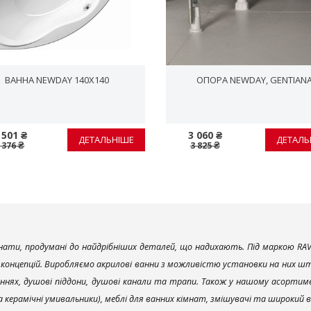
ВАННА NEWDAY 140X140
ОПОРА NEWDAY, GENTIAN
 501 ₴
3 060 ₴
ДЕТАЛЬНІШЕ
ДЕТАЛЬ
 376 ₴
3 825 ₴
ати, продумані до найдрібніших деталей, що надихають. Під маркою RAV
х концепцій. Виробляємо акрилові ванни з можливістю установки на них што
ннях, душові піддони, душові канали та трапи. Також у нашому асортим
та керамічні умивальники), меблі для ванних кімнат, змішувачі та широкий 