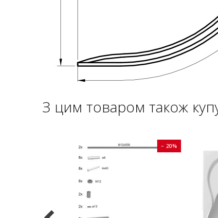
З цим товаром також куп
− 20%
− 20%