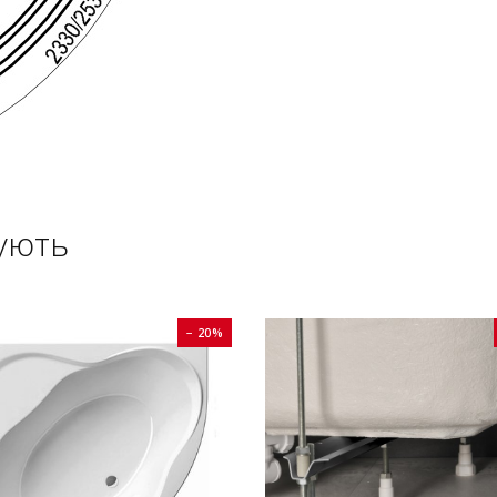
ують
− 20%