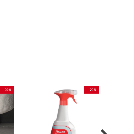
− 20%
− 20%