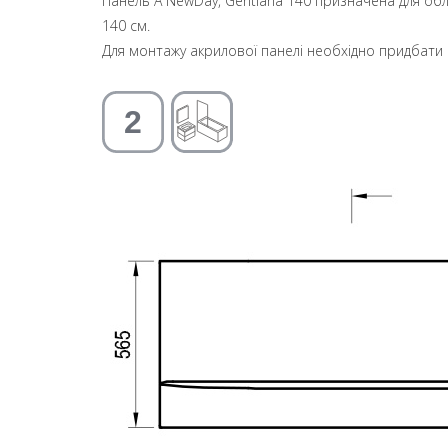
Панель А NewDay, Gentiana 140 призначена для об
140 см.
Для монтажу акрилової панелі необхідно придбати p