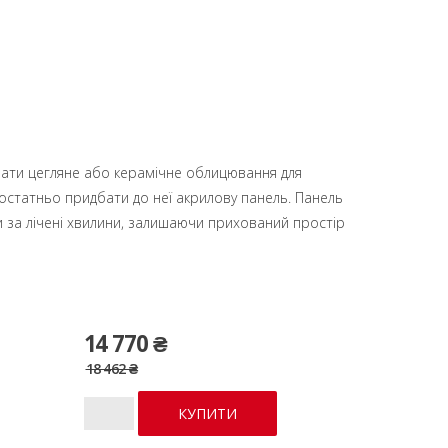
ати цегляне або керамічне облицювання для
остатньо придбати до неї акрилову панель. Панель
 за лічені хвилини, залишаючи прихований простір
14 770 ₴
18 462 ₴