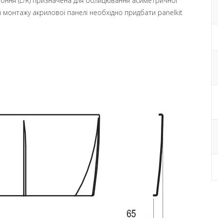
оння (L/R) призначена для облицювання асиметричної
я монтажу акрилової панелі необхідно придбати panelkit