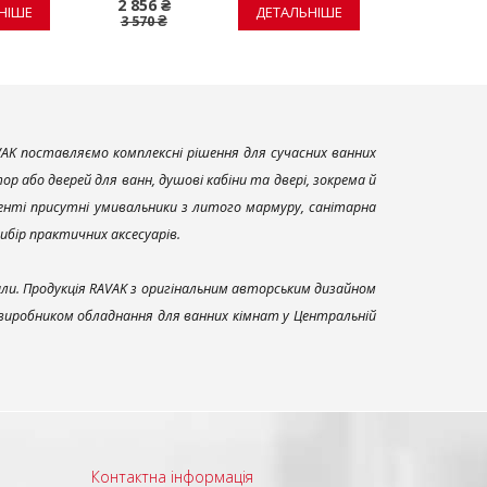
2 856 ₴
326 ₴
НІШЕ
ДЕТАЛЬНІШЕ
3 570 ₴
408 ₴
AK поставляємо комплексні рішення для сучасних ванних
р або дверей для ванн, душові кабіни та двері, зокрема й
енті присутні умивальники з литого мармуру, санітарна
вибір практичних аксесуарів.
али. Продукція RAVAK з оригінальним авторським дизайном
 виробником обладнання для ванних кімнат у Центральній
Контактна інформація