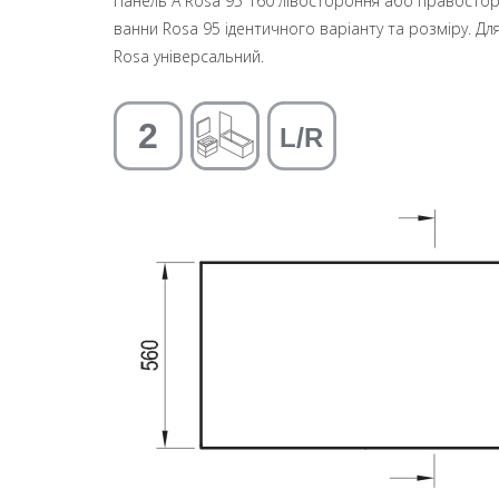
Панель A Rosa 95 160 лівостороння або правостор
ванни Rosa 95 ідентичного варіанту та розміру. Дл
Rosa універсальний.