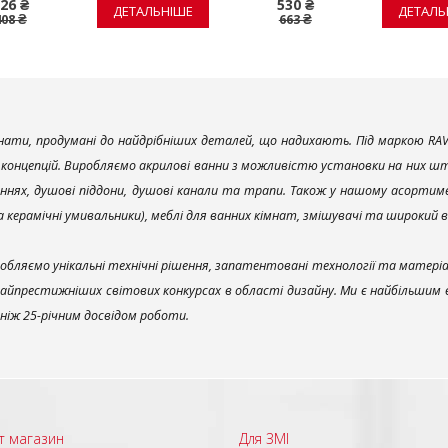
26 ₴
530 ₴
ДЕТАЛЬНІШЕ
ДЕТАЛЬ
408 ₴
663 ₴
ати, продумані до найдрібніших деталей, що надихають. Під маркою RAV
х концепцій. Виробляємо акрилові ванни з можливістю установки на них што
ннях, душові піддони, душові канали та трапи. Також у нашому асортим
та керамічні умивальники), меблі для ванних кімнат, змішувачі та широкий 
обляємо унікальні технічні рішення, запатентовані технології та матері
найпрестижніших світових конкурсах в області дизайну. Ми є найбільшим
ш ніж 25-річним досвідом роботи.
т магазин
Для ЗМІ