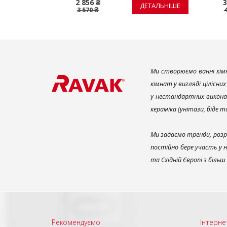
2 856 ₴
3
ЕТАЛЬНІШЕ
ДЕТАЛЬНІШЕ
3 570 ₴
Ми створюємо ванні кімн
кімнат у вигляді цілісни
у нестандартних викона
кераміка (унітази, біде 
Ми задаємо тренди, розр
постійно бере участь у 
та Східній Європі з біль
Рекомендуємо
Інтерне