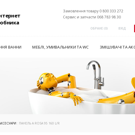
Замовлення товару 0 800 333 272
інтернет
Сервис и запчасти 068 783 98 30
робника
ОБРАНЕ (
0
)
ВХІД
ННЯ ВАННИ
МЕБЛІ, УМИВАЛЬНИКИ ТА WC
ЗМІШУВАЧІ ТА АК
АКСЕСУАРИ
: ПАНЕЛЬ A ROSA 95 160 L/R