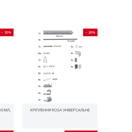
− 20%
− 20%
10 МЛ,
КРІПЛЕННЯ ROSA УНІВЕРСАЛЬНЕ
RAVA