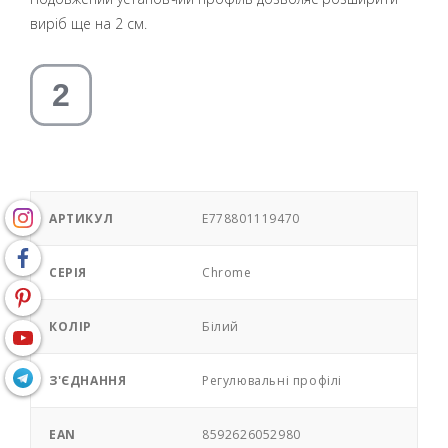
виріб ще на 2 см.
АРТИКУЛ
E778801119470
СЕРІЯ
Chrome
КОЛІР
Білий
З'ЄДНАННЯ
Регулювальні профілі
EAN
8592626052980