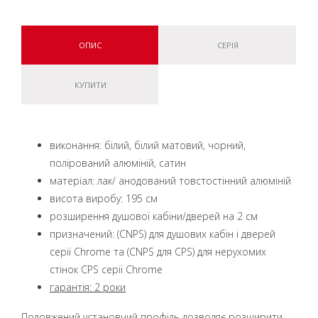
ОПИС
СЕРІЯ
КУПИТИ
виконання: білий, білий матовий, чорний,
полірований алюміній, сатин
матеріал: лак/ анодований товстостінний алюміній
висота виробу: 195 см
розширення душової кабіни/дверей на 2 см
призначений: (CNPS) для душових кабін і дверей
серії Chrome та (CNPS для CPS) для нерухомих
стінок CPS серії Chrome
гарантія: 2 роки
Подовжений установчий профіль дозволяє розширити