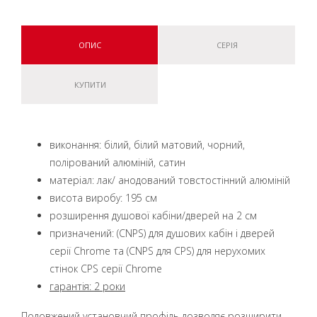
ОПИС
СЕРІЯ
КУПИТИ
виконання: білий, білий матовий, чорний,
полірований алюміній, сатин
матеріал: лак/ анодований товстостінний алюміній
висота виробу: 195 см
розширення душової кабіни/дверей на 2 см
призначений: (CNPS) для душових кабін і дверей
серії Chrome та (CNPS для CPS) для нерухомих
стінок CPS серії Chrome
гарантія: 2 роки
Подовжений установчий профіль дозволяє розширити