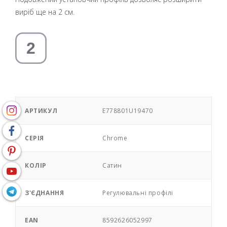
виріб ще на 2 см.
АРТИКУЛ
E778801U19470
СЕРІЯ
Chrome
КОЛІР
Сатин
З'ЄДНАННЯ
Регулювальні профілі
EAN
8592626052997