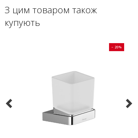
З цим товаром також
купують
0%
− 20%