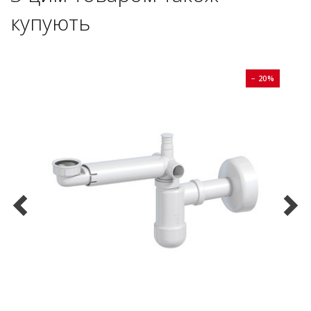
купують
0%
− 20%