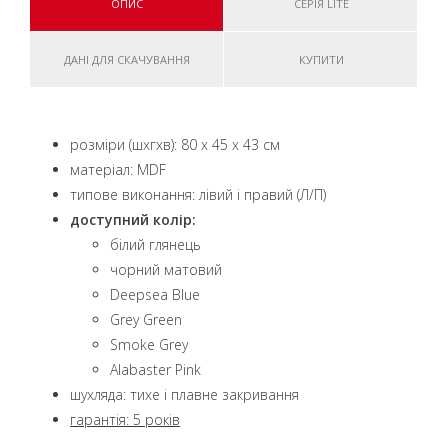
ОПИС
СЕРІЯ LITE
ДАНІ ДЛЯ СКАЧУВАННЯ
КУПИТИ
розміри (шxгxв): 80 x 45 x 43 см
матеріал: MDF
типове виконання: лівий і правий (Л/П)
доступний колір:
білий глянець
чорний матовий
Deepsea Blue
Grey Green
Smoke Grey
Alabaster Pink
шухляда: тихе і плавне закривання
гарантія: 5 років