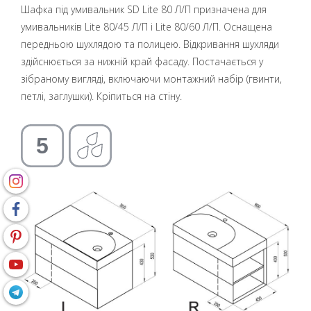
Шафка під умивальник SD Lite 80 Л/П призначена для
умивальників Lite 80/45 Л/П і Lite 80/60 Л/П. Оснащена
передньою шухлядою та полицею. Відкривання шухляди
здійснюється за нижній край фасаду. Постачається у
зібраному вигляді, включаючи монтажний набір (гвинти,
петлі, заглушки). Кріпиться на стіну.