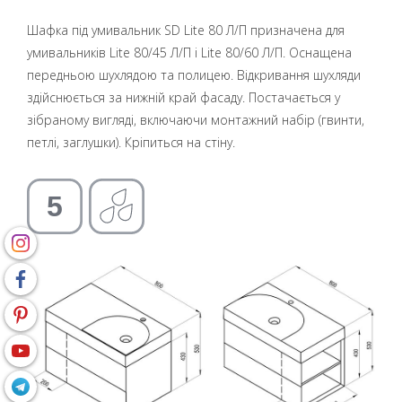
Шафка під умивальник SD Lite 80 Л/П призначена для
умивальників Lite 80/45 Л/П і Lite 80/60 Л/П. Оснащена
передньою шухлядою та полицею. Відкривання шухляди
здійснюється за нижній край фасаду. Постачається у
зібраному вигляді, включаючи монтажний набір (гвинти,
петлі, заглушки). Кріпиться на стіну.