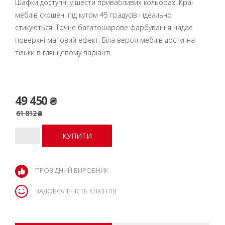
Шафки доступні у шести привабливих кольорах. Краї
меблів скошені під кутом 45 градусів і ідеально
стикуються. Точне багатошарове фарбування надає
поверхні матовий ефект. Біла версія меблів доступна
тільки в глянцевому варіанті.
49 450 ₴
61 812 ₴
ПРОВІДНИЙ ВИРОБНИК
ЗАДОВОЛЕНІСТЬ КЛІЄНТІВ