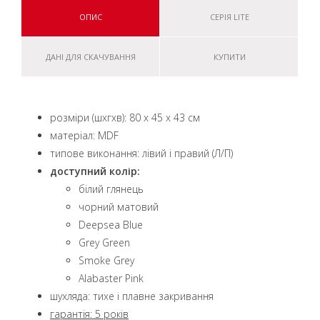
ОПИС
СЕРІЯ LITE
ДАНІ ДЛЯ СКАЧУВАННЯ
КУПИТИ
розміри (шxгxв): 80 x 45 x 43 см
матеріал: MDF
типове виконання: лівий і правий (Л/П)
доступний колір:
білий глянець
чорний матовий
Deepsea Blue
Grey Green
Smoke Grey
Alabaster Pink
шухляда: тихе і плавне закривання
гарантія: 5 років