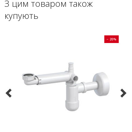
З цим товаром також
купують
0%
− 20%