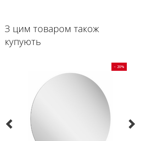
З цим товаром також
купують
0%
− 20%