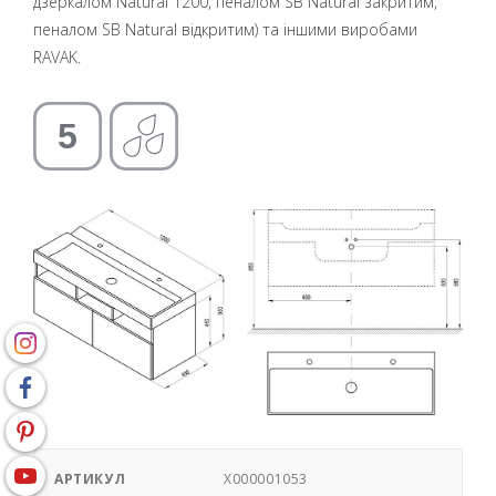
дзеркалом Natural 1200, пеналом SB Natural закритим,
пеналом SB Natural відкритим) та іншими виробами
RAVAK.
АРТИКУЛ
X000001053