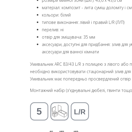
розміри мийної зони (шxг): 43,6 x 43,6 см
матеріал: композит - лита суміш доломіту і с
кольори: білий
типове виконання: лівий і правий L/R (Л/П)
перелив: ні
oтвір для змішувача: 35 мм
аксесуари, доступні для придбання: злив для 
аксесуари для ванної кімнати
Умивальник ARC 83/43 L/R з полицею з лівого або
необхідно використовувати стаціонарний злив для 
Умивальник має попередньо просвердлений отвір дл
Монтажний набір (з'єднувальні дюбелі, гвинти тощо