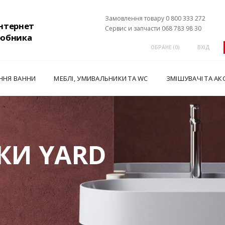
Замовлення товару 0 800 333 272
інтернет
Сервис и запчасти 068 783 98 30
робника
ОБРАНЕ (
0
)
ВХІД
ННЯ ВАННИ
МЕБЛІ, УМИВАЛЬНИКИ ТА WC
ЗМІШУВАЧІ ТА АК
КИ YARD