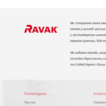
Ми створюємо ванні кімн
кімнат у вигляді цілісни
у нестандартних викона
кераміка (унітази, біде 
Ми задаємо тренди, розр
постійно бере участь у 
та Східній Європі з біль
Рекомендуємо
Інтерне
Про нас
Поверне