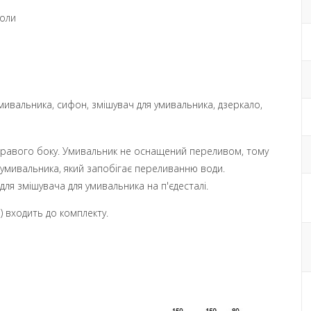
моли
умивальника, сифон, змішувач для умивальника, дзеркало,
 правого боку. Умивальник не оснащений переливом, тому
умивальника, який запобігає переливанню води.
я змішувача для умивальника на п'єдесталі.
) входить до комплекту.