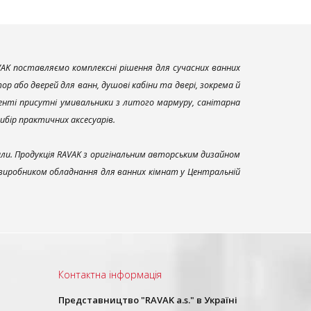
AK поставляємо комплексні рішення для сучасних ванних
р або дверей для ванн, душові кабіни та двері, зокрема й
енті присутні умивальники з литого мармуру, санітарна
вибір практичних аксесуарів.
али. Продукція RAVAK з оригінальним авторським дизайном
 виробником обладнання для ванних кімнат у Центральній
Контактна інформація
Представництво "RAVAK a.s." в Україні