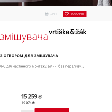
ДРУК
БАЖАННЯ
 змішувача
, З ОТВОРОМ ДЛЯ ЗМІШУВАЧА
RC для настінного монтажу. Білий. без переливу. З
15 259 ₴
19 074 ₴