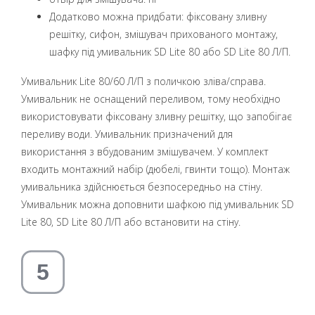
Додатково можна придбати: фіксовану зливну
решітку, сифон, змішувач прихованого монтажу,
шафку під умивальник SD Lite 80 або SD Lite 80 Л/П.
Умивальник Lite 80/60 Л/П з поличкою зліва/справа.
Умивальник не оснащений переливом, тому необхідно
використовувати фіксовану зливну решітку, що запобігає
переливу води. Умивальник призначений для
використання з вбудованим змішувачем. У комплект
входить монтажний набір (дюбелі, гвинти тощо). Монтаж
умивальника здійснюється безпосередньо на стіну.
Умивальник можна доповнити шафкою під умивальник SD
Lite 80, SD Lite 80 Л/П або встановити на стіну.