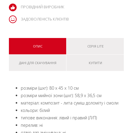
ПРОВІДНИЙ ВИРОБНИК
ЗАДОВОЛЕНІСТЬ КЛІЄНТІВ
ОПИС
СЕРІЯ LITE
ДАНІ ДЛЯ СКАЧУВАННЯ
КУПИТИ
розміри (шxг): 80 x 45 x 10 см
розміри мийної зони (шxг): 58,9 x 36,5 см
матеріал: композит - лита суміш доломіту і смоли
кольори: білий
типове виконання: лівий і правий (Л/П)
перелив: ні
oтвір для змішувача: ні