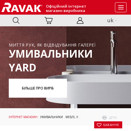
Офіційний інтернет
Toggl
магазин виробника
navig
uk
МИТТЯ РУК, ЯК ВІДВІДУВАННЯ ГАЛЕРЕЇ
УМИВАЛЬНИКИ
YARD
БІЛЬШЕ ПРО ВИРІБ
ІНТЕРНЕТ МАГАЗИН
:
УМИВАЛЬНИКИ
:
МЕБЛІ, УМИВАЛЬНИКИ ТА WC
: УМИВАЛЬНИК 
ДРУК
БАЖАННЯ