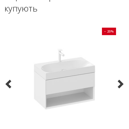
купують
0%
− 20%