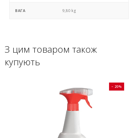
ВАГА
9,80 kg
З цим товаром також
купують
0%
− 20%