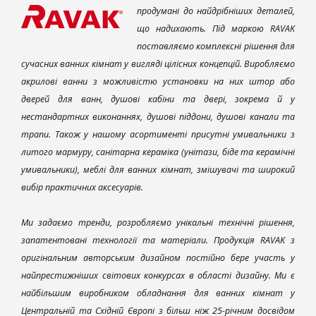
продумані до найдрібніших деталей,
що надихають. Під маркою RAVAK
поставляємо комплексні рішення для
сучасних ванних кімнат у вигляді цілісних концепцій. Виробляємо
акрилові ванни з можливістю установки на них штор або
дверей для ванн, душові кабіни та двері, зокрема й у
нестандартних виконаннях, душові піддони, душові канали та
трапи. Також у нашому асортименті присутні умивальники з
литого мармуру, санітарна кераміка (унітази, біде та керамічні
умивальники), меблі для ванних кімнат, змішувачі та широкий
вибір практичних аксесуарів.
Ми задаємо тренди, розробляємо унікальні технічні рішення,
запатентовані технології та матеріали. Продукція RAVAK з
оригінальним авторським дизайном постійно бере участь у
найпрестижніших світових конкурсах в області дизайну. Ми є
найбільшим виробником обладнання для ванних кімнат у
Центральній та Східній Європі з більш ніж 25-річним досвідом