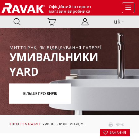
Офіційний інтернет
Toggl
магазин виробника
navig
uk
МИТТЯ РУК, ЯК ВІДВІДУВАННЯ ГАЛЕРЕЇ
УМИВАЛЬНИКИ
YARD
БІЛЬШЕ ПРО ВИРІБ
ІНТЕРНЕТ МАГАЗИН
:
УМИВАЛЬНИКИ
:
МЕБЛІ, УМИВАЛЬНИКИ ТА WC
: УМИВАЛЬНИ
ДРУК
БАЖАННЯ