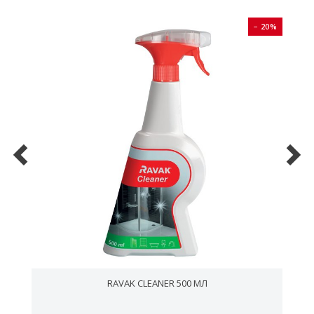
0%
− 20%
RAVAK CLEANER 500 МЛ