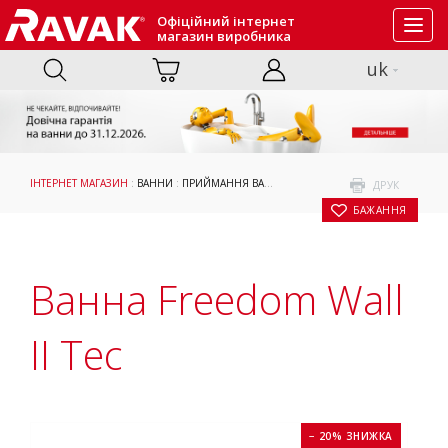
Офіційний інтернет
Toggl
магазин виробника
navig
uk
ІНТЕРНЕТ МАГАЗИН
:
ВАННИ
:
ПРИЙМАННЯ ВАННИ
: ВАННА FREEDOM WALL II TEC
ДРУК
БАЖАННЯ
Ванна Freedom Wall
II Tec
− 20% ЗНИЖКА