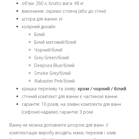
об'єм: 260 л, brutto вага: 48 кг
виконання: окремо стояча (або до стіни)
штора для ванни: ні
колірний дизайн:
Білий
Білий матовий/білий
Чорний/білий
Grey Green/білий
Deepsea Blue/білий
Smoke Grey/білий
Alabaster Pink/білий
кришка переливу та зливу:
хром / чорний / білий
стічний комплект для ванни є частиною ванни
гарантія: 10 років, на зливні комплекти для ванн
(сифони) надаємо гарантію 3 роки
Ванну не можна доповнити шторою для ванн. У
комплектацію виробу входять ніжки, перелив і злив.