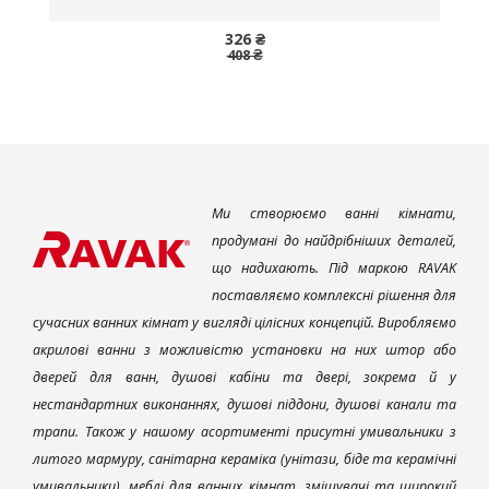
326 ₴
408 ₴
Ми створюємо ванні кімнати,
продумані до найдрібніших деталей,
що надихають. Під маркою RAVAK
поставляємо комплексні рішення для
сучасних ванних кімнат у вигляді цілісних концепцій. Виробляємо
акрилові ванни з можливістю установки на них штор або
дверей для ванн, душові кабіни та двері, зокрема й у
нестандартних виконаннях, душові піддони, душові канали та
трапи. Також у нашому асортименті присутні умивальники з
литого мармуру, санітарна кераміка (унітази, біде та керамічні
умивальники), меблі для ванних кімнат, змішувачі та широкий